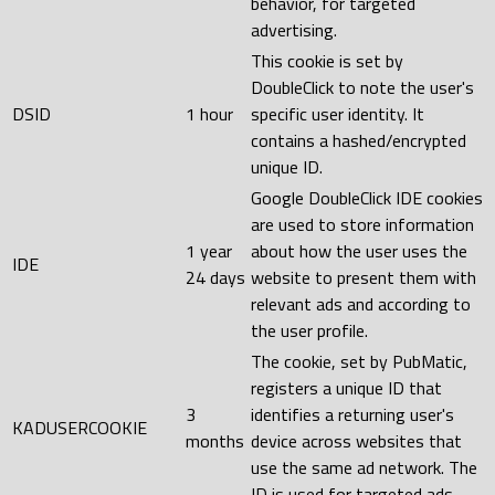
behavior, for targeted
advertising.
This cookie is set by
DoubleClick to note the user's
DSID
1 hour
specific user identity. It
contains a hashed/encrypted
unique ID.
Google DoubleClick IDE cookies
are used to store information
1 year
about how the user uses the
IDE
24 days
website to present them with
relevant ads and according to
the user profile.
The cookie, set by PubMatic,
registers a unique ID that
3
identifies a returning user's
KADUSERCOOKIE
months
device across websites that
use the same ad network. The
ID is used for targeted ads.