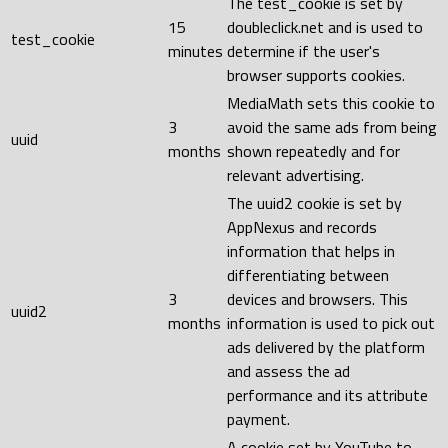
The test_cookie is set by
15
doubleclick.net and is used to
test_cookie
minutes
determine if the user's
browser supports cookies.
MediaMath sets this cookie to
3
avoid the same ads from being
uuid
months
shown repeatedly and for
relevant advertising.
The uuid2 cookie is set by
AppNexus and records
information that helps in
differentiating between
3
devices and browsers. This
uuid2
months
information is used to pick out
ads delivered by the platform
and assess the ad
performance and its attribute
payment.
A cookie set by YouTube to