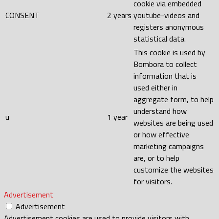
cookie via embedded
CONSENT
2 years
youtube-videos and
registers anonymous
statistical data.
This cookie is used by
Bombora to collect
information that is
used either in
aggregate form, to help
understand how
u
1 year
websites are being used
or how effective
marketing campaigns
are, or to help
customize the websites
for visitors.
Advertisement
Advertisement
Advertisement cookies are used to provide visitors with