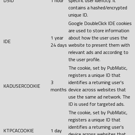
DSID
1 hour
specific user identity. It
contains a hashed/encrypted
unique ID.
Google DoubleClick IDE cookies
are used to store information
1 year
about how the user uses the
IDE
24 days
website to present them with
relevant ads and according to
the user profile.
The cookie, set by PubMatic,
registers a unique ID that
3
identifies a returning user's
KADUSERCOOKIE
months
device across websites that
use the same ad network. The
ID is used for targeted ads.
The cookie, set by PubMatic,
registers a unique ID that
identifies a returning user's
KTPCACOOKIE
1 day
device across websites that