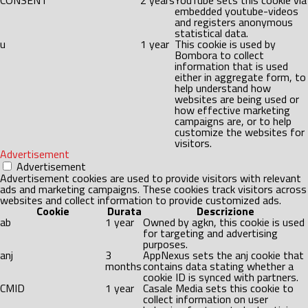
CONSENT
2 years
YouTube sets this cookie via
embedded youtube-videos
and registers anonymous
statistical data.
u
1 year
This cookie is used by
Bombora to collect
information that is used
either in aggregate form, to
help understand how
websites are being used or
how effective marketing
campaigns are, or to help
customize the websites for
visitors.
Advertisement
Advertisement
Advertisement cookies are used to provide visitors with relevant
ads and marketing campaigns. These cookies track visitors across
websites and collect information to provide customized ads.
Cookie
Durata
Descrizione
ab
1 year
Owned by agkn, this cookie is used
for targeting and advertising
purposes.
anj
3
AppNexus sets the anj cookie that
months
contains data stating whether a
cookie ID is synced with partners.
CMID
1 year
Casale Media sets this cookie to
collect information on user