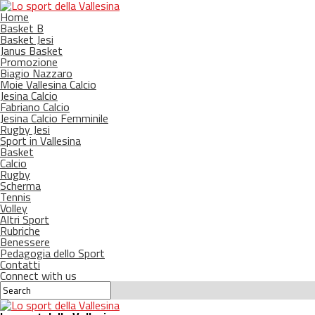
Home
Basket B
Basket Jesi
Janus Basket
Promozione
Biagio Nazzaro
Moie Vallesina Calcio
Jesina Calcio
Fabriano Calcio
Jesina Calcio Femminile
Rugby Jesi
Sport in Vallesina
Basket
Calcio
Rugby
Scherma
Tennis
Volley
Altri Sport
Rubriche
Benessere
Pedagogia dello Sport
Contatti
Connect with us