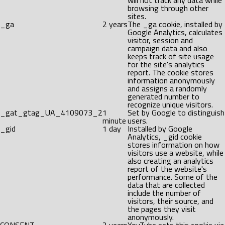
will not track any data while
browsing through other
sites.
_ga
2 years
The _ga cookie, installed by
Google Analytics, calculates
visitor, session and
campaign data and also
keeps track of site usage
for the site's analytics
report. The cookie stores
information anonymously
and assigns a randomly
generated number to
recognize unique visitors.
_gat_gtag_UA_4109073_2
1
Set by Google to distinguish
minute
users.
_gid
1 day
Installed by Google
Analytics, _gid cookie
stores information on how
visitors use a website, while
also creating an analytics
report of the website's
performance. Some of the
data that are collected
include the number of
visitors, their source, and
the pages they visit
anonymously.