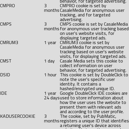
behavior, for targeted advertising.
CMPRO
3
CMPRO cookie is set by
months
CasaleMedia for anonymous user
tracking, and for targeted
advertising.
CMPS
3
CMPS cookie is set by CasaleMedia
months
for anonymous user tracking based
on user's website visits, for
displaying targeted ads.
CMRUM3
1 year
CMRUM3 cookie is set by
CasaleMedia for anonymous user
tracking based on user's website
visits, for displaying targeted ads.
CMST
1 day
Casale Media sets this cookie to
collect information on user
behavior, for targeted advertising.
DSID
1 hour
This cookie is set by DoubleClick to
note the user's specific user
identity. It contains a
hashed/encrypted unique ID.
IDE
1 year
Google DoubleClick IDE cookies are
24 days
used to store information about
how the user uses the website to
present them with relevant ads
and according to the user profile.
KADUSERCOOKIE
3
The cookie, set by PubMatic,
months
registers a unique ID that identifies
a returning user's device across