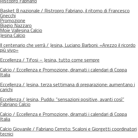
Ristopro Fabriano
Basket B nazionale / Ristropro Fabriano, il ritorno di Francesco
Gnecchi
Promozione
Biagio Nazzaro
Moie Vallesina Calcio
Jesina Calcio
Il centenario che verrà / Jesina, Luciano Barboni: «Arezzo il ricordo
più vivo»
Eccellenza / Tifosi – Jesina, tutto come sempre
Calcio / Eccellenza e Promozione, diramati i calendari di Coppa
Italia
Eccellenza / Jesina, terza settimana di preparazione: aumentano i
carichi
Eccellenza / Jesina, Puddu: “sensazioni positive, avanti così”
Fabriano Calcio
Calcio / Eccellenza e Promozione, diramati i calendari di Coppa
Italia
Calcio Giovanile / Fabriano Cerreto: Scaloni e Giorgetti coordinatori
tecnici