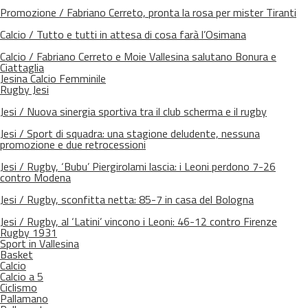
Promozione / Fabriano Cerreto, pronta la rosa per mister Tiranti
Calcio / Tutto e tutti in attesa di cosa farà l’Osimana
Calcio / Fabriano Cerreto e Moie Vallesina salutano Bonura e
Ciattaglia
Jesina Calcio Femminile
Rugby Jesi
Jesi / Nuova sinergia sportiva tra il club scherma e il rugby
Jesi / Sport di squadra: una stagione deludente, nessuna
promozione e due retrocessioni
Jesi / Rugby, ‘Bubu’ Piergirolami lascia: i Leoni perdono 7-26
contro Modena
Jesi / Rugby, sconfitta netta: 85-7 in casa del Bologna
Jesi / Rugby, al ‘Latini’ vincono i Leoni: 46-12 contro Firenze
Rugby 1931
Sport in Vallesina
Basket
Calcio
Calcio a 5
Ciclismo
Pallamano