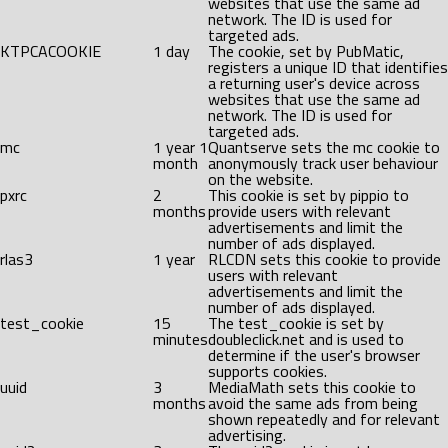
websites that use the same ad
network. The ID is used for
targeted ads.
KTPCACOOKIE
1 day
The cookie, set by PubMatic,
registers a unique ID that identifies
a returning user's device across
websites that use the same ad
network. The ID is used for
targeted ads.
mc
1 year 1
Quantserve sets the mc cookie to
month
anonymously track user behaviour
on the website.
pxrc
2
This cookie is set by pippio to
months
provide users with relevant
advertisements and limit the
number of ads displayed.
rlas3
1 year
RLCDN sets this cookie to provide
users with relevant
advertisements and limit the
number of ads displayed.
test_cookie
15
The test_cookie is set by
minutes
doubleclick.net and is used to
determine if the user's browser
supports cookies.
uuid
3
MediaMath sets this cookie to
months
avoid the same ads from being
shown repeatedly and for relevant
advertising.