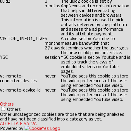
uuid2
3
The uuid2 cookie is set by
months
AppNexus and records information
that helps in differentiating
between devices and browsers.
This information is used to pick
out ads delivered by the platform
and assess the ad performance
and its attribute payment.
VISITOR_INFO1_LIVE
5
A cookie set by YouTube to
months
measure bandwidth that
27 days
determines whether the user gets
the new or old player interface.
YSC
session
YSC cookie is set by Youtube and is
used to track the views of
embedded videos on Youtube
pages.
yt-remote-
never
YouTube sets this cookie to store
connected-devices
the video preferences of the user
using embedded YouTube video.
yt-remote-device-id
never
YouTube sets this cookie to store
the video preferences of the user
using embedded YouTube video.
Others
Others
Other uncategorized cookies are those that are being analyzed
and have not been classified into a category as yet.
ACCETTA E SALVA
Powered by