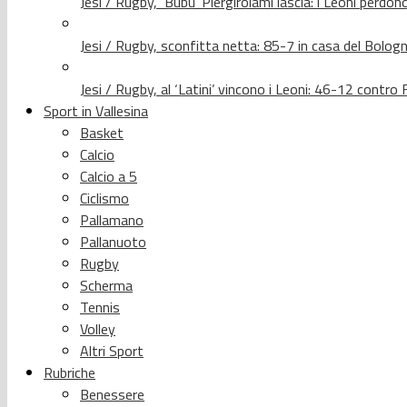
Jesi / Rugby, ‘Bubu’ Piergirolami lascia: i Leoni per
Jesi / Rugby, sconfitta netta: 85-7 in casa del Bolog
Jesi / Rugby, al ‘Latini’ vincono i Leoni: 46-12 contr
Sport in Vallesina
Basket
Calcio
Calcio a 5
Ciclismo
Pallamano
Pallanuoto
Rugby
Scherma
Tennis
Volley
Altri Sport
Rubriche
Benessere