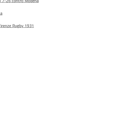
dono 7-26 contro Modena
na
o Firenze Rugby 1931