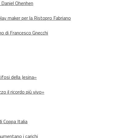
o Daniel Ohenhen
lay maker per la Ristopro Fabriano
rno di Francesco Gnecchi
ifosi della Jesina»
zo il ricordo più vivo»
i Coppa Italia
aumentano i carichi