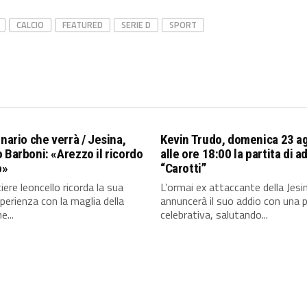
CALCIO
FEATURED
SERIE D
SPORT
enario che verrà / Jesina,
Kevin Trudo, domenica 23 a
 Barboni: «Arezzo il ricordo
alle ore 18:00 la partita di a
o»
“Carotti”
iere leoncello ricorda la sua
L’ormai ex attaccante della Jesi
perienza con la maglia della
annuncerà il suo addio con una p
e...
celebrativa, salutando...