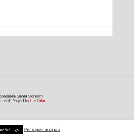
esponsabile Gianni Moreschi
served | Project by
Life Color
Per saperne di più
ie Settings