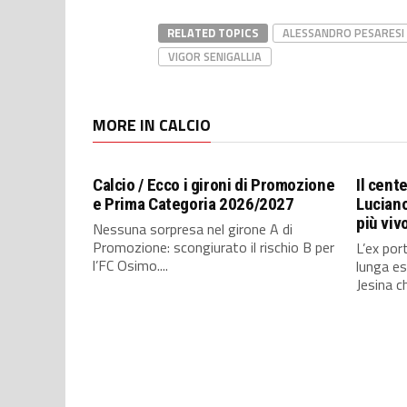
RELATED TOPICS
ALESSANDRO PESARESI
VIGOR SENIGALLIA
MORE IN CALCIO
Calcio / Ecco i gironi di Promozione
Il cent
e Prima Categoria 2026/2027
Luciano
più viv
Nessuna sorpresa nel girone A di
Promozione: scongiurato il rischio B per
L’ex port
l’FC Osimo....
lunga es
Jesina ch