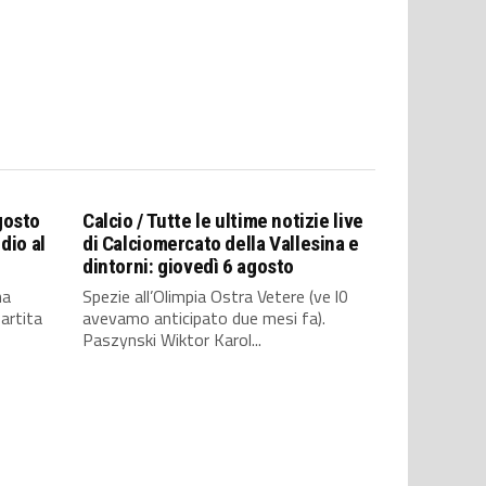
gosto
Calcio / Tutte le ultime notizie live
ddio al
di Calciomercato della Vallesina e
dintorni: giovedì 6 agosto
na
Spezie all’Olimpia Ostra Vetere (ve l0
artita
avevamo anticipato due mesi fa).
Paszynski Wiktor Karol...