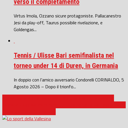
verso il completamento
Virtus Imola, Ozzano sicure protagoniste. Pallacanestro
Jesi da play-off, Taurus possibile rivelazione, e
Goldengas...
Tennis / Ulisse Bari semifinalista nel
torneo under 14 di Duren, in Germania
In doppio con l’amico avversario Condorelli CORINALDO, 5
Agosto 2026 – Dopo il trionfo...
Basket serie B Interregionale / Marchigiane tutte assieme
Fabriano / Ginnastica ritmica, tutti dietro Sofia Raffaeli al World
Challenge Cup di Cluj Napoca