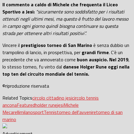
Il commento a caldo di Michele che frequenta il Liceo
Sportivo a Jesi:
“sicuramente sono soddisfatto per i risultati
ottenuti negli ultimi mesi, ma questo è frutto del lavoro messo
in campo ogni giorno quindi bisogna continuare su questa
strada per ottenere altri risultati positivi”.
Vincere il
prestigioso torneo di San Marino
è senza dubbio un
trampolino di lancio, in prospettiva, per
grandi firme
. C’è un
precedente che va annoverato come
buon auspicio. Nel 2019
,
lo stesso torneo, fu vinto dal
danese Holger Rune oggi nella
top ten del circuito mondiale del tennis.
©riproduzione riservata
Related Topics
circolo cittadino jesi
circolo tennis
ancona
Featured
holder rune
jesi
Michele
Mecarelli
milano
sport
Tennis
torneo dell'avvenire
torneo di san
marino
Advertisement