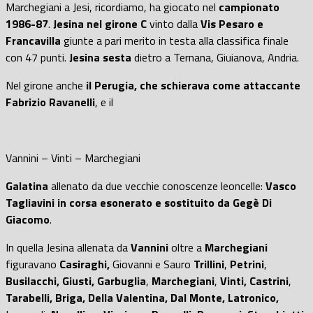
Marchegiani a Jesi, ricordiamo, ha giocato nel
campionato
1986-87
.
Jesina nel girone C
vinto dalla
Vis Pesaro e
Francavilla
giunte a pari merito in testa alla classifica finale
con 47 punti.
Jesina sesta
dietro a Ternana, Giuianova, Andria.
Nel girone anche
il Perugia, che schierava come attaccante
Fabrizio Ravanelli
, e il
Vannini – Vinti – Marchegiani
Galatina
allenato da due vecchie conoscenze leoncelle:
Vasco
Tagliavini in corsa esonerato e sostituito da Gegè Di
Giacomo
.
In quella Jesina allenata da
Vannini
oltre a
Marchegiani
figuravano
Casiraghi,
Giovanni e Sauro
Trillini
,
Petrini
,
Busilacchi,
Giusti,
Garbuglia
,
Marchegiani
,
Vinti,
Castrini
,
Tarabelli,
Briga, Della Valentina, Dal Monte, Latronico,