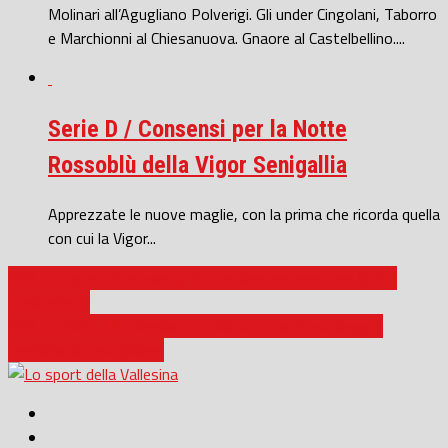
Molinari all’Agugliano Polverigi. Gli under Cingolani, Taborro
e Marchionni al Chiesanuova. Gnaore al Castelbellino....
Serie D / Consensi per la Notte
Rossoblù della Vigor Senigallia
Apprezzate le nuove maglie, con la prima che ricorda quella
con cui la Vigor...
JESI / Lo sport che unisce, foto e idee per resistere (parte
tredicesima)
JESI / COVID_19, Giordano Lucidi: una maratona lungo il
corridoio di casa (video)