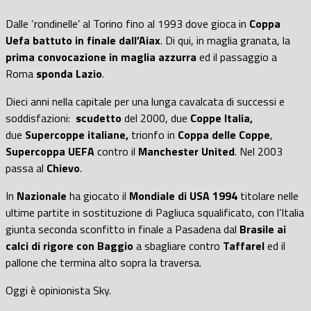
Dalle ‘rondinelle’ al Torino fino al 1993 dove gioca in
Coppa
Uefa battuto in finale dall’Aiax
. Di qui, in maglia granata, la
prima convocazione in maglia azzurra
ed il passaggio a
Roma
sponda Lazio
.
Dieci anni nella capitale per una lunga cavalcata di successi e
soddisfazioni:
scudetto
del 2000, due
Coppe Italia,
due
Supercoppe italiane,
trionfo in
C
oppa delle Coppe
,
Supercoppa UEFA
contro il
Manchester United
. Nel 2003
passa al
Chievo
.
In
Nazionale
ha giocato il
Mondiale di USA 1994
titolare nelle
ultime partite in sostituzione di Pagliuca squalificato, con l’Italia
giunta seconda sconfitto in finale a Pasadena dal
Brasile ai
calci di rigore con Baggio
a sbagliare contro
Taffarel
ed il
pallone che termina alto sopra la traversa.
Oggi è opinionista Sky.