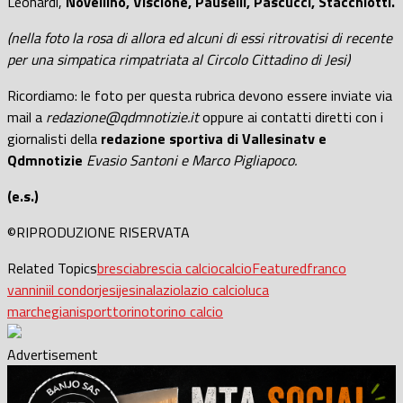
Leonardi,
Novellino, Viscione, Pauselli, Pascucci, Stacchiotti.
(nella foto la rosa di allora ed alcuni di essi ritrovatisi di recente
per una simpatica rimpatriata al Circolo Cittadino di Jesi)
Ricordiamo: le foto per questa rubrica devono essere inviate via
mail a
redazione@qdmnotizie.it
oppure ai contatti diretti con i
giornalisti della
redazione sportiva di Vallesinatv e
Qdmnotizie
Evasio Santoni e Marco Pigliapoco.
(e.s.)
©RIPRODUZIONE RISERVATA
Related Topics
brescia
brescia calcio
calcio
Featured
franco
vannini
il condor
jesi
jesina
lazio
lazio calcio
luca
marchegiani
sport
torino
torino calcio
Advertisement