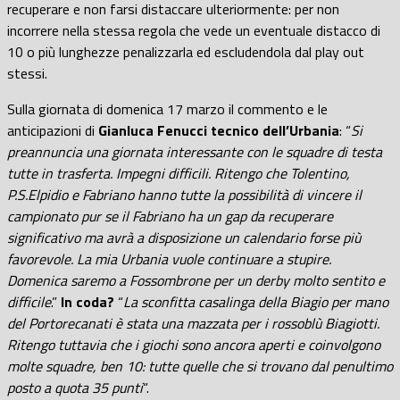
recuperare e non farsi distaccare ulteriormente: per non
incorrere nella stessa regola che vede un eventuale distacco di
10 o più lunghezze penalizzarla ed escludendola dal play out
stessi.
Sulla giornata di domenica 17 marzo il commento e le
anticipazioni di
Gianluca Fenucci tecnico dell’Urbania
: “
Si
preannuncia una giornata interessante con le squadre di testa
tutte in trasferta. Impegni difficili. Ritengo che Tolentino,
P.S.Elpidio e Fabriano hanno tutte la possibilità di vincere il
campionato pur se il Fabriano ha un gap da recuperare
significativo ma avrà a disposizione un calendario forse più
favorevole. La mia Urbania vuole continuare a stupire.
Domenica saremo a Fossombrone per un derby molto sentito e
difficile
.”
In coda?
“
La sconfitta casalinga della Biagio per mano
del Portorecanati è stata una mazzata per i rossoblù Biagiotti.
Ritengo tuttavia che i giochi sono ancora aperti e coinvolgono
molte squadre, ben 10: tutte quelle che si trovano dal penultimo
posto a quota 35 punti
“.