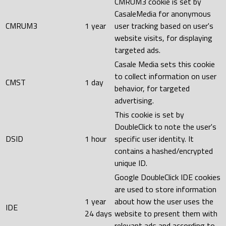
CMRUM3 cookie is set by
CasaleMedia for anonymous
CMRUM3
1 year
user tracking based on user's
website visits, for displaying
targeted ads.
Casale Media sets this cookie
to collect information on user
CMST
1 day
behavior, for targeted
advertising.
This cookie is set by
DoubleClick to note the user's
DSID
1 hour
specific user identity. It
contains a hashed/encrypted
unique ID.
Google DoubleClick IDE cookies
are used to store information
1 year
about how the user uses the
IDE
24 days
website to present them with
relevant ads and according to