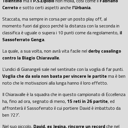
Tolentino
ma il
P.S.Elpidio
non molla, così come il
Fabriano
Cerreto
e sotto certi aspetti anche
l’Urbania
.
Staccata, ma sempre in corsa per un posto play off, al
momento fuori dal gioco perché la distanza con la seconda in
classifica è uguale o supera i 10 punti come da regolamento,
il
Sassoferrato Genga
.
La quale, a sua volta, non avrà vita facile nel
derby casalingo
contro la Biagio Chiaravalle
.
L’undici di Gianangeli sale nel sentinate con la voglia di far punti.
Voglia che da sola non basta per vincere le partite
ma è ben
noto che le motivazioni alla lunga hanno il loro effetto.
Il Chiaravalle è la squadra che in questo campionato di Eccellenza
ha, fino ad ora, segnato di meno,
15 reti in 26 partite
, ed
affronterà il Sassoferrato il cui portiere David è imbattuto da
ben 727′.
Nel suo piccolo,
David, ex Jesina, rincorre un record
che nel