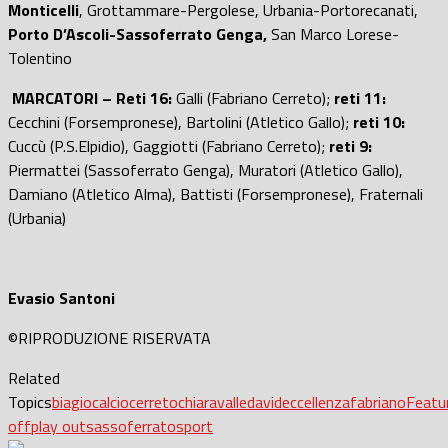
Monticelli
, Grottammare-Pergolese, Urbania-Portorecanati,
Porto D’Ascoli-Sassoferrato Genga,
San Marco Lorese-
Tolentino
MARCATORI – Reti 16:
Galli (Fabriano Cerreto);
reti 11:
Cecchini (Forsempronese), Bartolini (Atletico Gallo);
reti 10:
Cuccù (P.S.Elpidio), Gaggiotti (Fabriano Cerreto);
reti 9:
Piermattei (Sassoferrato Genga), Muratori (Atletico Gallo),
Damiano (Atletico Alma), Battisti (Forsempronese), Fraternali
(Urbania)
Evasio Santoni
©RIPRODUZIONE RISERVATA
Related
Topics
biagio
calcio
cerreto
chiaravalle
david
eccellenza
fabriano
Featu
off
play out
sassoferrato
sport