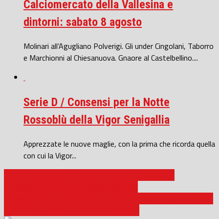
Calciomercato della Vallesina e
dintorni: sabato 8 agosto
Molinari all’Agugliano Polverigi. Gli under Cingolani, Taborro
e Marchionni al Chiesanuova. Gnaore al Castelbellino....
Serie D / Consensi per la Notte
Rossoblù della Vigor Senigallia
Apprezzate le nuove maglie, con la prima che ricorda quella
con cui la Vigor...
JESI / FIORETTO FEMMINILE: ELISA DI FRANCISCA
ALL’ASSALTO DELL’ORO IN CALIFORNIA
JESINA CALCIO / I LEONCELLI FESTEGGIANO IL COMPLEANNO
E PUNTANO A BATTERE IL GIULIANOVA