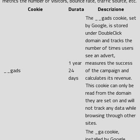
metrics the number of visitors, bounce rate, traffic source, etc.
Cookie
Durata
Descrizione
The __gads cookie, set
by Google, is stored
under DoubleClick
domain and tracks the
number of times users
see an advert,
1 year
measures the success
__gads
24
of the campaign and
days
calculates its revenue.
This cookie can only be
read from the domain
they are set on and will
not track any data while
browsing through other
sites.
The _ga cookie,
installed by Google