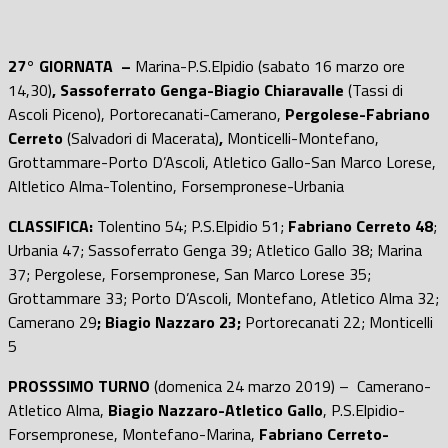
27° GIORNATA –
Marina-P.S.Elpidio (sabato 16 marzo ore
14,30)
, Sassoferrato Genga-Biagio Chiaravalle
(Tassi di
Ascoli Piceno), Portorecanati-Camerano,
Pergolese-Fabriano
Cerreto
(Salvadori di Macerata)
,
Monticelli-Montefano,
Grottammare-Porto D’Ascoli, Atletico Gallo-San Marco Lorese,
Altletico Alma-Tolentino, Forsempronese-Urbania
CLASSIFICA:
Tolentino 54; P.S.Elpidio 51;
Fabriano Cerreto 48
;
Urbania 47; Sassoferrato Genga 39; Atletico Gallo 38; Marina
37; Pergolese, Forsempronese, San Marco Lorese 35;
Grottammare 33; Porto D’Ascoli, Montefano, Atletico Alma 32;
Camerano 29
;
Biagio Nazzaro 23;
Portorecanati 22; Monticelli
5
PROSSSIMO TURNO
(domenica 24 marzo 2019) – Camerano-
Atletico Alma,
Biagio Nazzaro-Atletico Gallo
, P.S.Elpidio-
Forsempronese, Montefano-Marina,
Fabriano Cerreto-