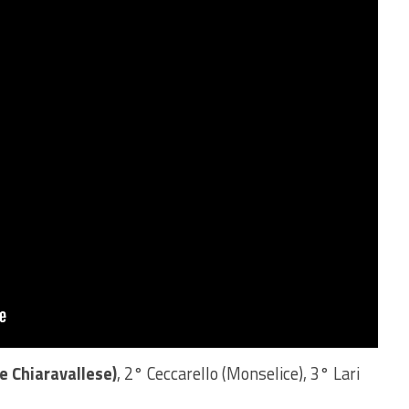
e Chiaravallese)
, 2° Ceccarello (Monselice), 3° Lari