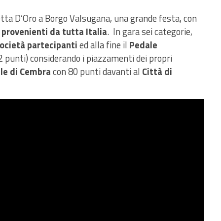
tta D’Oro a Borgo Valsugana, una grande festa, con
 provenienti da tutta Italia
. In gara sei categorie,
società partecipanti
ed alla fine il
Pedale
2 punti) considerando i piazzamenti dei propri
lle di Cembra
con 80 punti davanti al
Città di