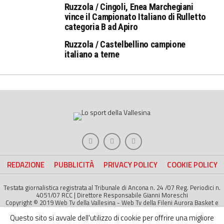
Ruzzola / Cingoli, Enea Marchegiani
vince il Campionato Italiano di Rulletto
categoria B ad Apiro
Ruzzola / Castelbellino campione
italiano a terne
REDAZIONE
PUBBLICITÀ
PRIVACY POLICY
COOKIE POLICY
Testata giornalistica registrata al Tribunale di Ancona n. 24 /07 Reg. Periodici n.
4051/07 RCC | Direttore Responsabile Gianni Moreschi
Copyright © 2019 Web Tv della Vallesina - Web Tv della Fileni Aurora Basket e
della Jesina Calcio. All right Reserved | Project by
Life Color
Questo sito si avvale dell'utilizzo di cookie per offrire una migliore