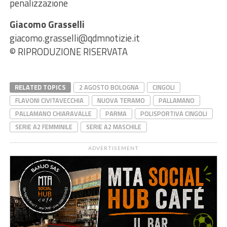
penalizzazione
Giacomo Grasselli
giacomo.grasselli@qdmnotizie.it
© RIPRODUZIONE RISERVATA
RELATED TOPICS
2 AGOSTO BOLOGNA
CINGOLI
FLAVONI CIVITAVECCHIA
NUOVA TERAMO
PALLAMANO
PALLAMANO CHIARAVALLE
PARMA
POLISPORTIVA CINGOLI
SERIE A2 FEMMINILE
SERIE A2 MASCHILE
ADVERTISEMENT