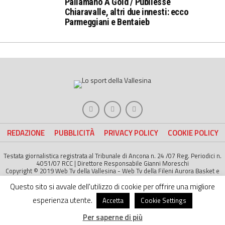
Pallamano A Gold / Publiesse
Chiaravalle, altri due innesti: ecco
Parmeggiani e Bentaieb
REDAZIONE
PUBBLICITÀ
PRIVACY POLICY
COOKIE POLICY
Testata giornalistica registrata al Tribunale di Ancona n. 24 /07 Reg. Periodici n.
4051/07 RCC | Direttore Responsabile Gianni Moreschi
Copyright © 2019 Web Tv della Vallesina - Web Tv della Fileni Aurora Basket e
della Jesina Calcio. All right Reserved | Project by
Life Color
Questo sito si avvale dell'utilizzo di cookie per offrire una migliore
esperienza utente.
Accetta
Cookie Settings
Per saperne di più