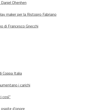
o Daniel Ohenhen
lay maker per la Ristopro Fabriano
rno di Francesco Gnecchi
i Coppa Italia
aumentano i carichi
i così”
d ospite d’onore