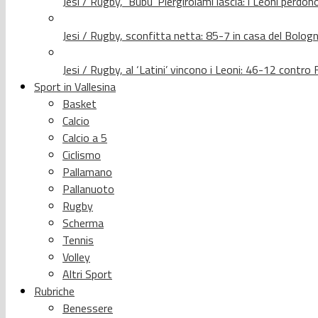
Jesi / Rugby, ‘Bubu’ Piergirolami lascia: i Leoni per
Jesi / Rugby, sconfitta netta: 85-7 in casa del Bolog
Jesi / Rugby, al ‘Latini’ vincono i Leoni: 46-12 contr
Sport in Vallesina
Basket
Calcio
Calcio a 5
Ciclismo
Pallamano
Pallanuoto
Rugby
Scherma
Tennis
Volley
Altri Sport
Rubriche
Benessere