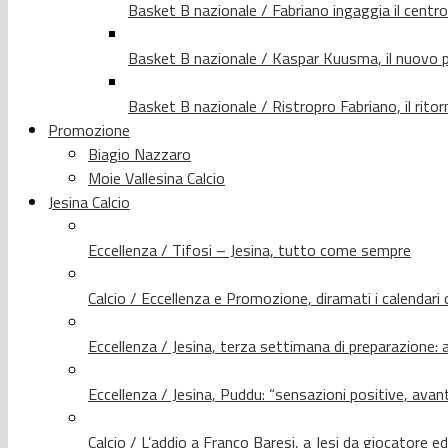
Basket B nazionale / Fabriano ingaggia il centr
Basket B nazionale / Kaspar Kuusma, il nuovo p
Basket B nazionale / Ristropro Fabriano, il rito
Promozione
Biagio Nazzaro
Moie Vallesina Calcio
Jesina Calcio
Eccellenza / Tifosi – Jesina, tutto come sempre
Calcio / Eccellenza e Promozione, diramati i calendari d
Eccellenza / Jesina, terza settimana di preparazione: 
Eccellenza / Jesina, Puddu: “sensazioni positive, avant
Calcio / L’addio a Franco Baresi, a Jesi da giocatore e