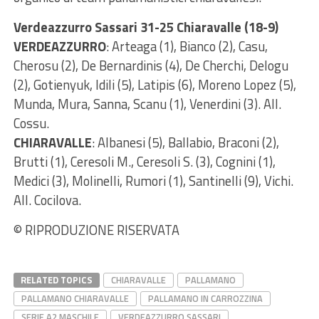
Verdeazzurro Sassari 31-25 Chiaravalle (18-9)
VERDEAZZURRO
: Arteaga (1), Bianco (2), Casu,
Cherosu (2), De Bernardinis (4), De Cherchi, Delogu
(2), Gotienyuk, Idili (5), Latipis (6), Moreno Lopez (5),
Munda, Mura, Sanna, Scanu (1), Venerdini (3). All.
Cossu.
CHIARAVALLE
: Albanesi (5), Ballabio, Braconi (2),
Brutti (1), Ceresoli M., Ceresoli S. (3), Cognini (1),
Medici (3), Molinelli, Rumori (1), Santinelli (9), Vichi.
All. Cocilova.
© RIPRODUZIONE RISERVATA
RELATED TOPICS
CHIARAVALLE
PALLAMANO
PALLAMANO CHIARAVALLE
PALLAMANO IN CARROZZINA
SERIE A2 MASCHILE
VERDEAZZURRO SASSARI