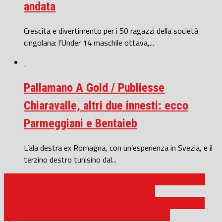
andata
Crescita e divertimento per i 50 ragazzi della società
cingolana: l’Under 14 maschile ottava,...
Pallamano A Gold / Publiesse
Chiaravalle, altri due innesti: ecco
Parmeggiani e Bentaieb
L’ala destra ex Romagna, con un’esperienza in Svezia, e il
terzino destro tunisino dal...
Pallamano A2 / Chiaravalle, maschi in trasferta a Bologna, le
femmine contro la capolista Marconi Jumpers
Pallamano A2 / Chiaravalle, doppia vittoria: i maschi battono
Bologna, le femmine la capolista Marconi Jumpers