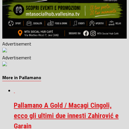
Advertisement
Advertisement
More in Pallamano
Pallamano A Gold / Macagi Cingoli,
ecco gli ultimi due innesti Zahirović e
Garain