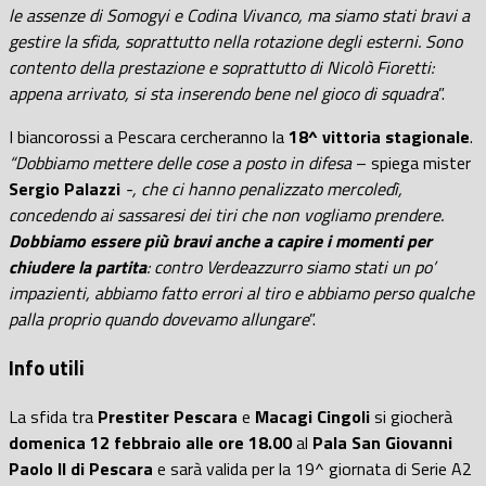
le assenze di Somogyi e Codina Vivanco, ma siamo stati bravi a
gestire la sfida, soprattutto nella rotazione degli esterni. Sono
contento della prestazione e soprattutto di Nicolò Fioretti:
appena arrivato, si sta inserendo bene nel gioco di squadra
”.
I biancorossi a Pescara cercheranno la
18^ vittoria stagionale
.
“Dobbiamo mettere delle cose a posto in difesa
– spiega mister
Sergio Palazzi
-, che ci hanno penalizzato mercoledì,
concedendo ai sassaresi dei tiri che non vogliamo prendere.
Dobbiamo essere più bravi anche a capire i momenti per
chiudere la partita
: contro Verdeazzurro siamo stati un po’
impazienti, abbiamo fatto errori al tiro e abbiamo perso qualche
palla proprio quando dovevamo allungare
”.
Info utili
La sfida tra
Prestiter Pescara
e
Macagi Cingoli
si giocherà
domenica 12 febbraio alle ore 18.00
al
Pala San Giovanni
Paolo II di Pescara
e sarà valida per la 19^ giornata di Serie A2