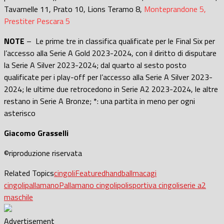
Tavarnelle 11, Prato 10, Lions Teramo 8,
Monteprandone 5,
Prestiter Pescara 5
NOTE
– Le prime tre in classifica qualificate per le Final Six per
l’accesso alla Serie A Gold 2023-2024, con il diritto di disputare
la Serie A Silver 2023-2024; dal quarto al sesto posto
qualificate per i play-off per l’accesso alla Serie A Silver 2023-
2024; le ultime due retrocedono in Serie A2 2023-2024, le altre
restano in Serie A Bronze; *: una partita in meno per ogni
asterisco
Giacomo Grasselli
©riproduzione riservata
Related Topics
cingoli
Featured
handball
macagi
cingoli
pallamano
Pallamano cingoli
polisportiva cingoli
serie a2
maschile
Advertisement