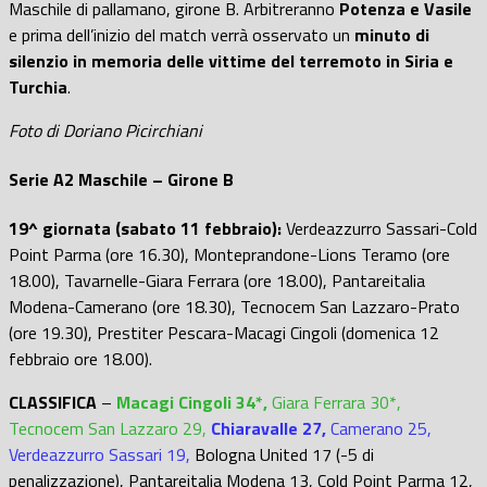
Maschile di pallamano, girone B. Arbitreranno
Potenza e Vasile
e prima dell’inizio del match verrà osservato un
minuto di
silenzio in memoria delle vittime del terremoto in Siria e
Turchia
.
Foto di Doriano Picirchiani
Serie A2 Maschile – Girone B
19^ giornata (sabato 11 febbraio):
Verdeazzurro Sassari-Cold
Point Parma (ore 16.30), Monteprandone-Lions Teramo (ore
18.00), Tavarnelle-Giara Ferrara (ore 18.00), Pantareitalia
Modena-Camerano (ore 18.30), Tecnocem San Lazzaro-Prato
(ore 19.30), Prestiter Pescara-Macagi Cingoli (domenica 12
febbraio ore 18.00).
CLASSIFICA
–
Macagi Cingoli 34*
,
Giara Ferrara 30*,
Tecnocem San Lazzaro 29,
Chiaravalle 27,
Camerano 25,
Verdeazzurro Sassari 19,
Bologna United 17 (-5 di
penalizzazione), Pantareitalia Modena 13, Cold Point Parma 12,