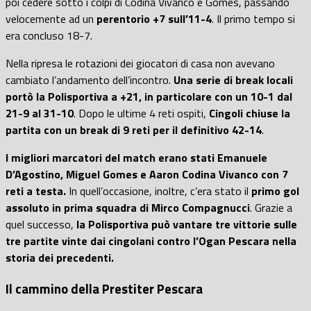
poi cedere sotto i colpi di Codina Vivanco e Gomes, passando
velocemente ad un
perentorio +7 sull’11-4
. Il primo tempo si
era concluso 18-7.
Nella ripresa le rotazioni dei giocatori di casa non avevano
cambiato l’andamento dell’incontro.
Una serie di break locali
portò la Polisportiva a +21, in particolare con un 10-1 dal
21-9 al 31-10
. Dopo le ultime 4 reti ospiti,
Cingoli chiuse la
partita con un break di 9 reti per il definitivo 42-14
.
I migliori marcatori del match erano stati Emanuele
D’Agostino, Miguel Gomes e Aaron Codina Vivanco con 7
reti a testa.
In quell’occasione, inoltre, c’era stato il
primo gol
assoluto in prima squadra di Mirco Compagnucci
. Grazie a
quel successo,
la Polisportiva può vantare tre vittorie sulle
tre partite vinte dai cingolani contro l’Ogan Pescara nella
storia dei precedenti.
Il cammino della Prestiter Pescara