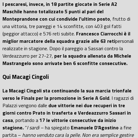
I pescaresi, invece, in 18 partite giocate in Serie A2
Maschile hanno totalizzato 5 punti al pari del
Monteprandone con cui condivide l’ultimo posto
, frutto di
una vittoria, tre pareggi e 14 sconfitte, con 403 gol fatti
(peggior attacco) e 576 reti subite.
Francesco Ciarrocchi è il
miglior marcatore della squadra grazie alle 63 reti
personali
realizzate in stagione. Dopo il pareggio a Sassari contro la
Verdeazzurro per 27-27,
per la squadra allenata da Michele
Mastrangelo sono arrivate ben 6 sconfitte consecutive.
Qui Macagi Cingoli
La Macagi Cingoli sta continuando la sua marcia trionfale
verso le Finals per la promozione in Serie A Gold
. I ragazzi di
Palazzi vengono dalle
due vittorie nei due recuperi in tre
giorni contro Prato in trasferta e Verdeazzurro Sassari in
casa
, portando a
17 le vittorie consecutive da inizio
stagione.
“
I sardi
– ha spiegato
Emanuele D’Agostino
a fine
partita –
hanno venduto cara la pelle. Non era semplice gestire