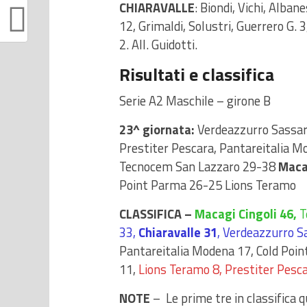
CHIARAVALLE
: Biondi, Vichi, Albane
12, Grimaldi, Solustri, Guerrero G. 3,
2. All. Guidotti.
Risultati e classifica
Serie A2 Maschile – girone B
23^ giornata:
Verdeazzurro Sassar
Prestiter Pescara, Pantareitalia 
Tecnocem San Lazzaro 29-38
Maca
Point Parma 26-25 Lions Teramo
CLASSIFICA –
Macagi Cingoli 46,
T
33,
Chiaravalle
31
, Verdeazzurro S
Pantareitalia Modena 17, Cold Poi
11,
Lions Teramo 8, Prestiter Pesc
NOTE
– Le prime tre in classifica qu