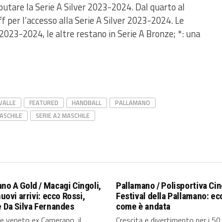
sputare la Serie A Silver 2023-2024. Dal quarto al
ff per l’accesso alla Serie A Silver 2023-2024. Le
2023-2024, le altre restano in Serie A Bronze; *: una
VALLE
FEATURED
HANDBALL
PALLAMANO
ASCHILE
SERIE A2 MASCHILE
no A Gold / Macagi Cingoli,
Pallamano / Polisportiva Cing
nuovi arrivi: ecco Rossi,
Festival della Pallamano: ec
e Da Silva Fernandes
come è andata
ere veneto ex Camerano, il
Crescita e divertimento per i 50