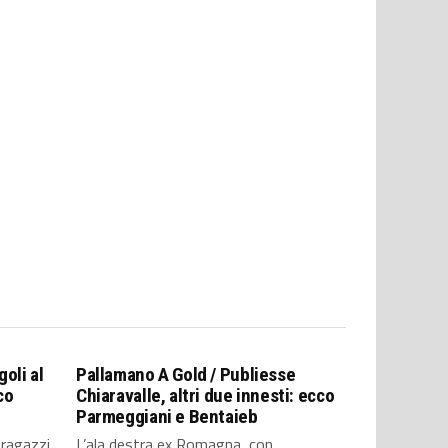
oli al
Pallamano A Gold / Publiesse
co
Chiaravalle, altri due innesti: ecco
Parmeggiani e Bentaieb
 ragazzi
L’ala destra ex Romagna, con