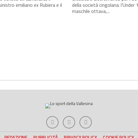
sinistro emiliano ex Rubiera e il
della società cingolana: l’Under 
.
maschile ottava,...
REDAZIONE
PUBBLICITÀ
PRIVACY POLICY
COOKIE POLICY