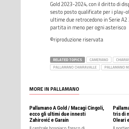
Gold 2023-2024, con il diritto di di
sesto posto qualificate per i play-o
ultime due retrocedono in Serie A2 
partita in meno per ogni asterisco
©riproduzione riservata
RELATED TOPICS
CAMERANO
CHIARA
PALLAMANO CHIARAVALLE
PALLAMANO M
MORE IN PALLAMANO
Pallamano A Gold / Macagi Cingoli,
Pallama
ecco gli ultimi due innesti
tris di 
Zahirović e Garain
Oleari 
Il centrale bosniaco fresco di
Il porti