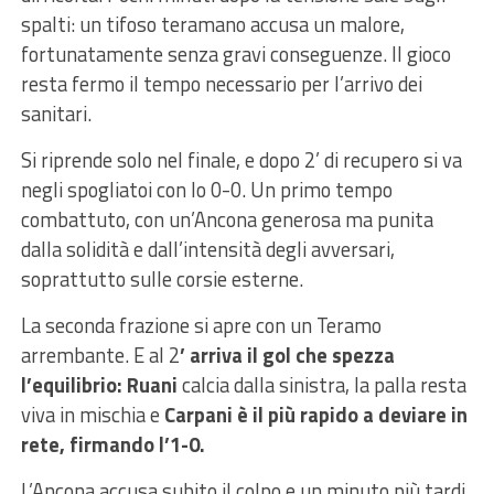
spalti: un tifoso teramano accusa un malore,
fortunatamente senza gravi conseguenze. Il gioco
resta fermo il tempo necessario per l’arrivo dei
sanitari.
Si riprende solo nel finale, e dopo 2’ di recupero si va
negli spogliatoi con lo 0-0. Un primo tempo
combattuto, con un’Ancona generosa ma punita
dalla solidità e dall’intensità degli avversari,
soprattutto sulle corsie esterne.
La seconda frazione si apre con un Teramo
arrembante. E al 2
’ arriva il gol che spezza
l’equilibrio: Ruani
calcia dalla sinistra, la palla resta
viva in mischia e
Carpani è il più rapido a deviare in
rete, firmando l’1-0.
L’Ancona accusa subito il colpo e un minuto più tardi