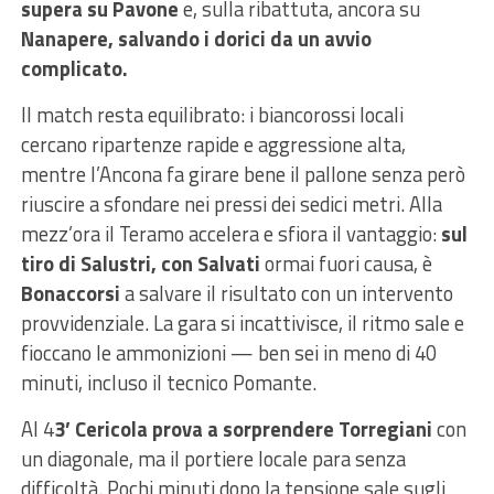
supera su Pavone
e, sulla ribattuta, ancora su
Nanapere, salvando i dorici da un avvio
complicato.
Il match resta equilibrato: i biancorossi locali
cercano ripartenze rapide e aggressione alta,
mentre l’Ancona fa girare bene il pallone senza però
riuscire a sfondare nei pressi dei sedici metri. Alla
mezz’ora il Teramo accelera e sfiora il vantaggio:
sul
tiro di Salustri, con Salvati
ormai fuori causa, è
Bonaccorsi
a salvare il risultato con un intervento
provvidenziale. La gara si incattivisce, il ritmo sale e
fioccano le ammonizioni — ben sei in meno di 40
minuti, incluso il tecnico Pomante.
Al 4
3’ Cericola prova a sorprendere Torregiani
con
un diagonale, ma il portiere locale para senza
difficoltà. Pochi minuti dopo la tensione sale sugli