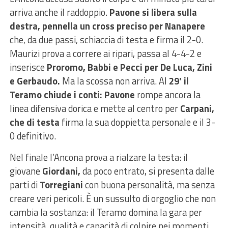
arriva anche il raddoppio.
Pavone si libera sulla
destra, pennella un cross preciso per Nanapere
che, da due passi, schiaccia di testa e firma il 2-0.
Maurizi prova a correre ai ripari, passa al 4-4-2 e
inserisce
Proromo, Babbi e Pecci per De Luca, Zini
e Gerbaudo.
Ma la scossa non arriva. Al
29’ il
Teramo chiude i conti: Pavone
rompe ancora la
linea difensiva dorica e mette al centro per
Carpani,
che di testa
firma la sua doppietta personale e il 3-
0 definitivo.
Nel finale l’Ancona prova a rialzare la testa: il
giovane
Giordani,
da poco entrato, si presenta dalle
parti di
Torregiani
con buona personalità, ma senza
creare veri pericoli. È un sussulto di orgoglio che non
cambia la sostanza: il Teramo domina la gara per
intensità, qualità e capacità di colpire nei momenti