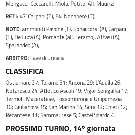
Mengucci, Ceccarelli, Miola, Petito. All. Maurizi.
RETI:
47’ Carpani (T), 54’ Nanapere (T),
NOTE:
ammoniti Pavone (T), Bonaccorsi (A), Carpani
(T), De Luca (A), Pomante (all. Teramo), Attasi (A),
Sparandeo (A),
ARBITRO:
Faye di Brescia
CLASSIFICA
Ostiamare 37; Teramo 31; Ancona 29; L’Aquila 26;
Notaresco 24; Atletico Ascoli 19; Vigor Senigallia 17;
Termoli, Maceratese, Fossombrone e Unipomezia
16; Giulianova 15; San Marino 14; Sora 13; Chieti 12;
Recantese 11; Sammaurese 5; Castelfidardo 4.
PROSSIMO TURNO, 14º giornata