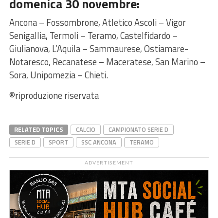
domenica 30 novembre:
Ancona – Fossombrone, Atletico Ascoli – Vigor
Senigallia, Termoli – Teramo, Castelfidardo –
Giulianova, L’Aquila – Sammaurese, Ostiamare-
Notaresco, Recanatese – Maceratese, San Marino –
Sora, Unipomezia – Chieti.
®riproduzione riservata
RELATED TOPICS
CALCIO
CAMPIONATO SERIE D
SERIE D
SPORT
SSC ANCONA
TERAMO
ADVERTISEMENT