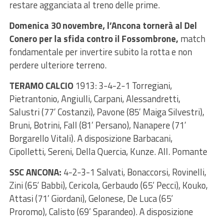
restare agganciata al treno delle prime.
Domenica
30 novembre
, l’Ancona tornerà al Del
Conero per la sfida contro il
Fossombrone
,
match
fondamentale per invertire subito la rotta e non
perdere ulteriore terreno.
TERAMO CALCIO
1913: 3-4-2-1 Torregiani,
Pietrantonio, Angiulli, Carpani, Alessandretti,
Salustri (77’ Costanzi), Pavone (85’ Maiga Silvestri),
Bruni, Botrini, Fall (81’ Persano), Nanapere (71’
Borgarello Vitali). A disposizione Barbacani,
Cipolletti, Sereni, Della Quercia, Kunze. All. Pomante
SSC ANCONA:
4-2-3-1 Salvati, Bonaccorsi, Rovinelli,
Zini (65’ Babbi), Cericola, Gerbaudo (65’ Pecci), Kouko,
Attasi (71’ Giordani), Gelonese, De Luca (65’
Proromo), Calisto (69’ Sparandeo). A disposizione