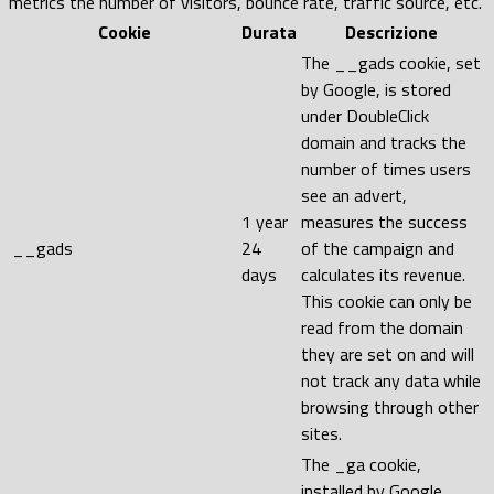
metrics the number of visitors, bounce rate, traffic source, etc.
Cookie
Durata
Descrizione
The __gads cookie, set
by Google, is stored
under DoubleClick
domain and tracks the
number of times users
see an advert,
1 year
measures the success
__gads
24
of the campaign and
days
calculates its revenue.
This cookie can only be
read from the domain
they are set on and will
not track any data while
browsing through other
sites.
The _ga cookie,
installed by Google