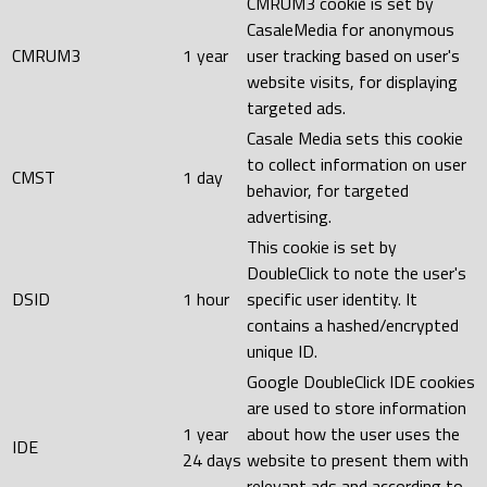
CMRUM3 cookie is set by
CasaleMedia for anonymous
CMRUM3
1 year
user tracking based on user's
website visits, for displaying
targeted ads.
Casale Media sets this cookie
to collect information on user
CMST
1 day
behavior, for targeted
advertising.
This cookie is set by
DoubleClick to note the user's
DSID
1 hour
specific user identity. It
contains a hashed/encrypted
unique ID.
Google DoubleClick IDE cookies
are used to store information
1 year
about how the user uses the
IDE
24 days
website to present them with
relevant ads and according to