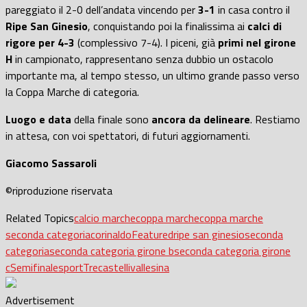
pareggiato il 2-0 dell’andata vincendo per
3-1
in casa contro il
Ripe San Ginesio
, conquistando poi la finalissima ai
calci di
rigore per
4-3
(complessivo 7-4). I piceni, già
primi nel girone
H
in campionato, rappresentano senza dubbio un ostacolo
importante ma, al tempo stesso, un ultimo grande passo verso
la Coppa Marche di categoria.
Luogo e data
della finale sono
ancora da delineare
. Restiamo
in attesa, con voi spettatori, di futuri aggiornamenti.
Giacomo Sassaroli
©riproduzione riservata
Related Topics
calcio marche
coppa marche
coppa marche
seconda categoria
corinaldo
Featured
ripe san ginesio
seconda
categoria
seconda categoria girone b
seconda categoria girone
c
Semifinale
sport
Trecastelli
vallesina
Advertisement