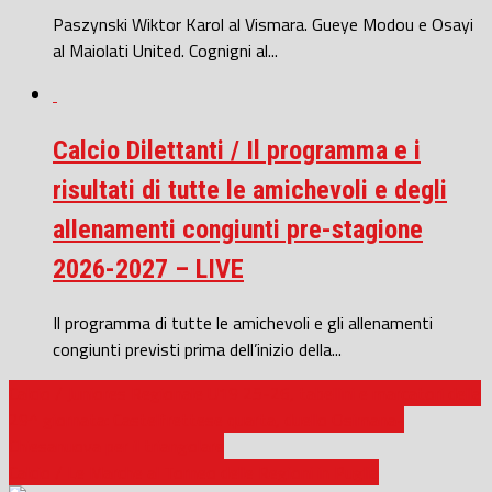
Paszynski Wiktor Karol al Vismara. Gueye Modou e Osayi
al Maiolati United. Cognigni al...
Calcio Dilettanti / Il programma e i
risultati di tutte le amichevoli e degli
allenamenti congiunti pre-stagione
2026-2027 – LIVE
Il programma di tutte le amichevoli e gli allenamenti
congiunti previsti prima dell’inizio della...
Calcio / Juniores Regionale U19 25-26, tabellini e marcatori della
29^ giornata: Castelfrettese quarta, duello Osimana-
Chiesanuova per il triangolare
Calcio / Le Marche al Torneo delle Regioni in Puglia