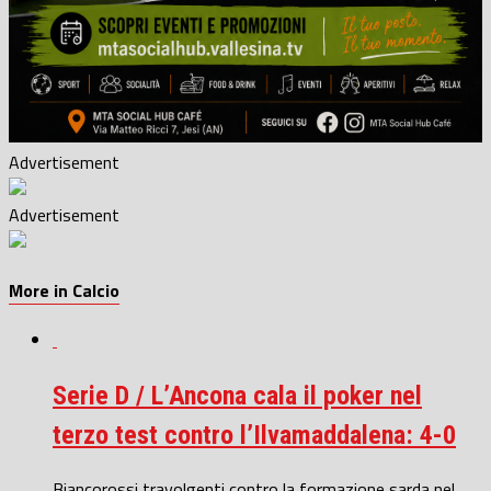
Advertisement
Advertisement
More in Calcio
Serie D / L’Ancona cala il poker nel
terzo test contro l’Ilvamaddalena: 4-0
Biancorossi travolgenti contro la formazione sarda nel