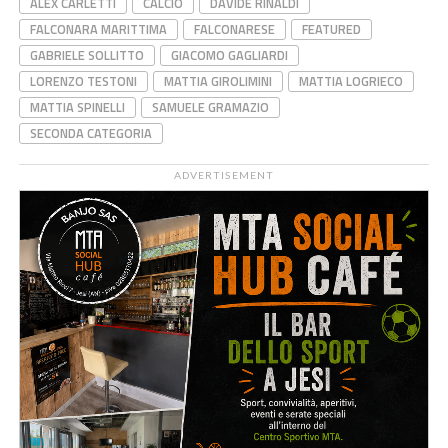
ALEX CARLETTI
CALCIO
DAVIDE RINALDI
FALCONARA MARITTIMA
FALCONARESE
FEATURED
GABRIELE SOLLITTO
GIACOMO GAGLIARDI
LORENZO TESTONI
MATTIA GIROLIMINI
MATTIA LOGRIECO
MATTIA SPINELLI
SAMUELE GRAMAZIO
SECONDA CATEGORIA
ADVERTISEMENT