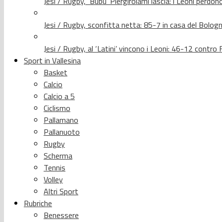
Jesi / Rugby, ‘Bubu’ Piergirolami lascia: i Leoni per
Jesi / Rugby, sconfitta netta: 85-7 in casa del Bolog
Jesi / Rugby, al ‘Latini’ vincono i Leoni: 46-12 contr
Sport in Vallesina
Basket
Calcio
Calcio a 5
Ciclismo
Pallamano
Pallanuoto
Rugby
Scherma
Tennis
Volley
Altri Sport
Rubriche
Benessere