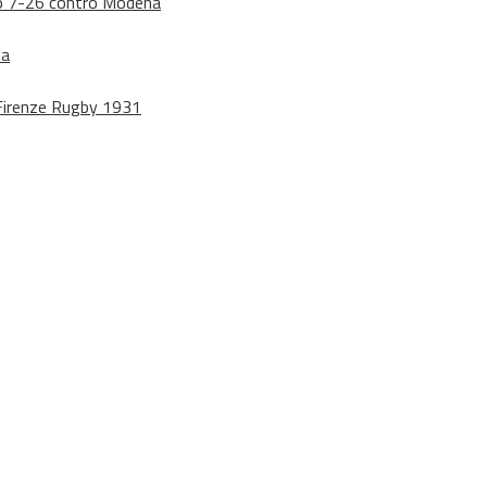
dono 7-26 contro Modena
na
o Firenze Rugby 1931