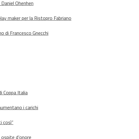
o Daniel Ohenhen
lay maker per la Ristopro Fabriano
rno di Francesco Gnecchi
i Coppa Italia
aumentano i carichi
i così”
d ospite d’onore