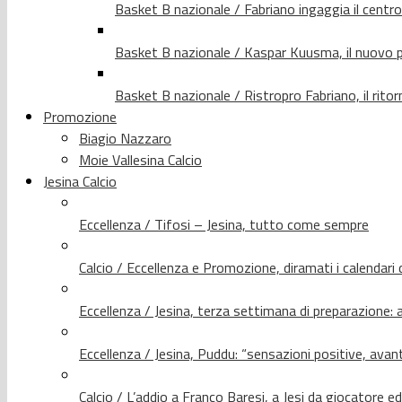
Basket B nazionale / Fabriano ingaggia il centr
Basket B nazionale / Kaspar Kuusma, il nuovo p
Basket B nazionale / Ristropro Fabriano, il rito
Promozione
Biagio Nazzaro
Moie Vallesina Calcio
Jesina Calcio
Eccellenza / Tifosi – Jesina, tutto come sempre
Calcio / Eccellenza e Promozione, diramati i calendari d
Eccellenza / Jesina, terza settimana di preparazione: 
Eccellenza / Jesina, Puddu: “sensazioni positive, avant
Calcio / L’addio a Franco Baresi, a Jesi da giocatore e