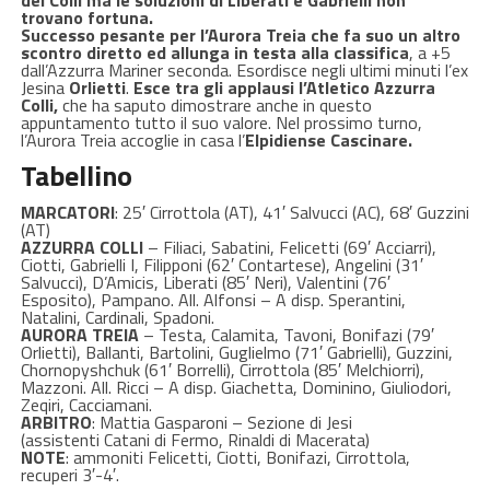
del Colli ma le soluzioni di Liberati e Gabrielli non
trovano fortuna.
Successo pesante per l’Aurora Treia che fa suo un altro
scontro diretto ed allunga in testa alla classifica
, a +5
dall’Azzurra Mariner seconda. Esordisce negli ultimi minuti l’ex
Jesina
Orlietti
.
Esce tra gli applausi l’Atletico Azzurra
Colli,
che ha saputo dimostrare anche in questo
appuntamento tutto il suo valore. Nel prossimo turno,
l’Aurora Treia accoglie in casa l’
Elpidiense Cascinare.
Tabellino
MARCATORI
: 25′
Cirrottola (AT), 41′ Salvucci (AC), 68′ Guzzini
(AT)
AZZURRA COLLI
– Filiaci, Sabatini, Felicetti (69′ Acciarri),
Ciotti, Gabrielli I, Filipponi (62′ Contartese), Angelini (31′
Salvucci), D’Amicis, Liberati (85′ Neri), Valentini (76′
Esposito), Pampano. All. Alfonsi – A disp. Sperantini,
Natalini, Cardinali, Spadoni.
AURORA TREIA
– Testa, Calamita, Tavoni, Bonifazi (79′
Orlietti), Ballanti, Bartolini, Guglielmo (71′ Gabrielli), Guzzini,
Chornopyshchuk (61′ Borrelli), Cirrottola (85′ Melchiorri),
Mazzoni. All. Ricci – A disp. Giachetta, Dominino, Giuliodori,
Zeqiri, Cacciamani.
ARBITRO
:
Mattia Gasparoni – Sezione di Jesi
(assistenti
Catani di Fermo, Rinaldi di Macerata)
NOTE
:
ammoniti Felicetti, Ciotti, Bonifazi, Cirrottola,
recuperi 3′-4′.