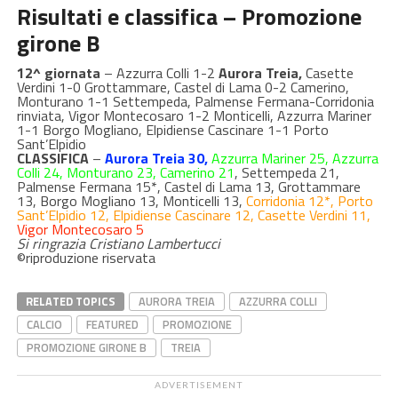
Risultati e classifica – Promozione
girone B
12^ giornata
– Azzurra Colli 1-2
Aurora Treia,
Casette
Verdini 1-0 Grottammare, Castel di Lama 0-2 Camerino,
Monturano 1-1 Settempeda, Palmense Fermana-Corridonia
rinviata, Vigor Montecosaro 1-2 Monticelli, Azzurra Mariner
1-1 Borgo Mogliano, Elpidiense Cascinare 1-1 Porto
Sant’Elpidio
CLASSIFICA
–
Aurora Treia 30,
Azzurra Mariner 25, Azzurra
Colli 24, Monturano 23, Camerino 21
, Settempeda 21,
Palmense Fermana 15*, Castel di Lama 13, Grottammare
13, Borgo Mogliano 13, Monticelli 13,
Corridonia 12*, Porto
Sant’Elpidio 12, Elpidiense Cascinare 12, Casette Verdini 11,
Vigor Montecosaro 5
Si ringrazia Cristiano Lambertucci
©riproduzione riservata
RELATED TOPICS
AURORA TREIA
AZZURRA COLLI
CALCIO
FEATURED
PROMOZIONE
PROMOZIONE GIRONE B
TREIA
ADVERTISEMENT