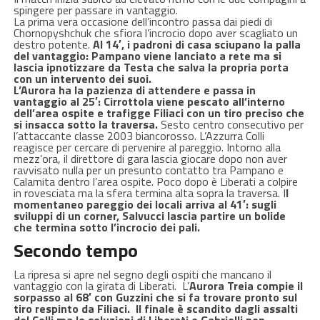
spingere per passare in vantaggio.
La prima vera occasione dell’incontro passa dai piedi di
Chornopyshchuk che sfiora l’incrocio dopo aver scagliato un
destro potente.
Al 14′, i padroni di casa sciupano la palla
del vantaggio: Pampano viene lanciato a rete ma si
lascia ipnotizzare da Testa che salva la propria porta
con un intervento dei suoi.
L’Aurora ha la pazienza di attendere e passa in
vantaggio al 25′: Cirrottola viene pescato all’interno
dell’area ospite e trafigge Filiaci con un tiro preciso che
si insacca sotto la traversa.
Sesto centro consecutivo per
l’attaccante classe 2003 biancorosso. L’Azzurra Colli
reagisce per cercare di pervenire al pareggio. Intorno alla
mezz’ora, il direttore di gara lascia giocare dopo non aver
ravvisato nulla per un presunto contatto tra Pampano e
Calamita dentro l’area ospite. Poco dopo è Liberati a colpire
in rovesciata ma la sfera termina alta sopra la traversa. I
l
momentaneo pareggio dei locali arriva al 41′: sugli
sviluppi di un corner, Salvucci lascia partire un bolide
che termina sotto l’incrocio dei pali.
Secondo tempo
La ripresa si apre nel segno degli ospiti che mancano il
vantaggio con la girata di Liberati. L’
Aurora Treia compie il
sorpasso al 68′ con Guzzini che si fa trovare pronto sul
tiro respinto da Filiaci. Il finale è scandito dagli assalti