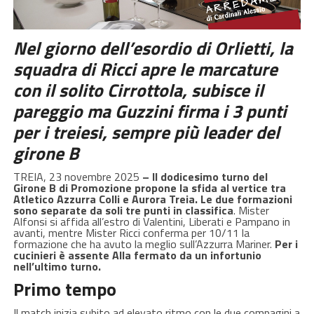
Nel giorno dell’esordio di Orlietti, la
squadra di Ricci apre le marcature
con il solito Cirrottola, subisce il
pareggio ma Guzzini firma i 3 punti
per i treiesi, sempre più leader del
girone B
TREIA, 23 novembre 2025
– Il dodicesimo turno del
Girone B di Promozione propone la sfida al vertice tra
Atletico Azzurra Colli e Aurora Treia. Le due formazioni
sono separate da soli tre punti in classifica
. Mister
Alfonsi si affida all’estro di Valentini, Liberati e Pampano in
avanti, mentre Mister Ricci conferma per 10/11 la
formazione che ha avuto la meglio sull’Azzurra Mariner.
Per i
cucinieri è assente Alla fermato da un infortunio
nell’ultimo turno.
Primo tempo
Il match inizia subito ad elevato ritmo con le due compagini a