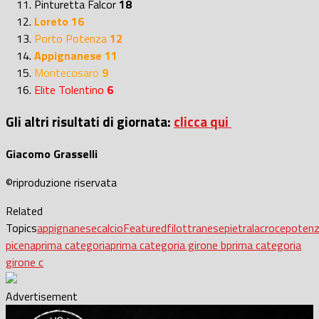
Pinturetta Falcor
18
Loreto 16
Porto Potenza
12
Appignanese
11
Montecosaro
9
Elite Tolentino
6
Gli altri risultati di giornata:
clicca qui
Giacomo Grasselli
©riproduzione riservata
Related
Topics
appignanese
calcio
Featured
filottranese
pietralacroce
poten
picena
prima categoria
prima categoria girone b
prima categoria
girone c
Advertisement