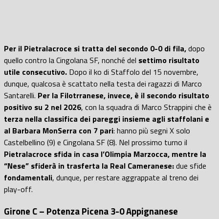
Per il Pietralacroce si tratta del secondo 0-0 di fila,
dopo
quello contro la Cingolana SF, nonché del
settimo risultato
utile consecutivo.
Dopo il ko di Staffolo del 15 novembre,
dunque, qualcosa è scattato nella testa dei ragazzi di Marco
Santarelli.
Per la Filotrranese, invece, è il secondo risultato
positivo su 2 nel 2026
, con la squadra di Marco Strappini che è
terza nella classifica dei pareggi insieme agli staffolani e
al Barbara MonSerra con 7 pari
: hanno più segni X solo
Castelbellino (9) e Cingolana SF (8). Nel prossimo turno il
Pietralacroce sfida in casa l’Olimpia Marzocca, mentre la
“Nese” sfiderà in trasferta la Real Cameranese:
due sfide
fondamentali
, dunque, per restare aggrappate al treno dei
play-off.
Girone C – Potenza Picena 3-0 Appignanese