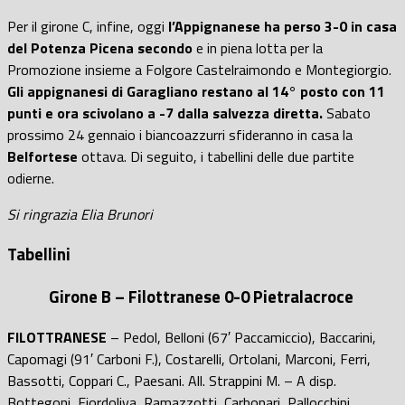
Per il girone C, infine, oggi
l’Appignanese ha perso 3-0 in casa
del Potenza Picena secondo
e in piena lotta per la
Promozione insieme a Folgore Castelraimondo e Montegiorgio.
Gli appignanesi di Garagliano restano al 14° posto con 11
punti e ora scivolano a -7 dalla salvezza diretta.
Sabato
prossimo 24 gennaio i biancoazzurri sfideranno in casa la
Belfortese
ottava. Di seguito, i tabellini delle due partite
odierne.
Si ringrazia Elia Brunori
Tabellini
Girone B – Filottranese 0-0 Pietralacroce
FILOTTRANESE
– Pedol, Belloni (67′ Paccamiccio), Baccarini,
Capomagi (91′ Carboni F.), Costarelli, Ortolani, Marconi, Ferri,
Bassotti, Coppari C., Paesani. All. Strappini M. – A disp.
Bottegoni, Fiordoliva, Ramazzotti, Carbonari, Pallocchini,