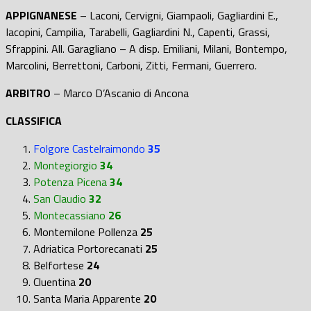
APPIGNANESE
– Laconi, Cervigni, Giampaoli, Gagliardini E.,
Iacopini, Campilia, Tarabelli, Gagliardini N., Capenti, Grassi,
Sfrappini. All. Garagliano – A disp. Emiliani, Milani, Bontempo,
Marcolini, Berrettoni, Carboni, Zitti, Fermani, Guerrero.
ARBITRO
– Marco D’Ascanio di Ancona
CLASSIFICA
Folgore Castelraimondo
35
Montegiorgio
34
Potenza Picena
34
San Claudio
32
Montecassiano
26
Montemilone Pollenza
25
Adriatica Portorecanati
25
Belfortese
24
Cluentina
20
Santa Maria Apparente
20