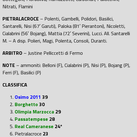
Nitrati, Flamini
PIETRALACROCE
– Polenti, Gambelli, Polidori, Basilici,
Santarelli, Nisi (67′ Garuti), Paloka (81′ Pierantoni), Nicoletti,
Cialabrini (56′ Bojang), Mattia (72′ Severini), Lucci. All. Santarelli
M. – A disp. Polieri, Magi, Polenta, Consoli, Duranti.
ARBITRO
– Justine Pelliccetti di Fermo
NOTE
– ammoniti: Belloni (F), Cialabrini (P), Nisi (P), Bojang (P),
Ferri (F), Basilici (P)
CLASSIFICA
Osimo 2011
39
Borghetto
30
Olimpia Marzocca
29
Passatempese
28
Real Cameranese
24*
Pietralacroce
23