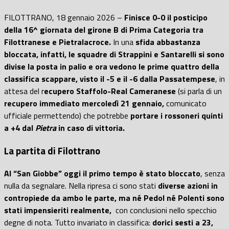
FILOTTRANO, 18 gennaio 2026 –
Finisce 0-0 il posticipo
della 16^ giornata del girone B di Prima Categoria tra
Filottranese e Pietralacroce.
In una
sfida abbastanza
bloccata, infatti, le squadre di Strappini e Santarelli si sono
divise la posta in palio e ora vedono le prime quattro della
classifica scappare, visto il -5 e il -6 dalla Passatempese
, in
attesa del r
ecupero Staffolo-Real Cameranese
(si parla di un
recupero immediato mercoledì 21 gennaio,
comunicato
ufficiale permettendo) che potrebbe
portare i rossoneri quinti
a +4 dal
Pietra
in caso di vittoria.
La partita di Filottrano
Al “San Giobbe” oggi il primo tempo è stato bloccato
, senza
nulla da segnalare. Nella ripresa ci sono stati
diverse azioni in
contropiede da ambo le parte, ma né Pedol né Polenti sono
stati impensieriti realmente,
con conclusioni nello specchio
degne di nota. Tutto invariato in classifica:
dorici sesti a 23,