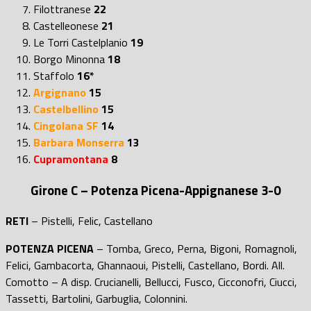
Filottranese
22
Castelleonese
21
Le Torri Castelplanio
19
Borgo Minonna
18
Staffolo
16*
Argignano
15
Castelbellino
15
Cingolana SF
14
Barbara Monserra
13
Cupramontana
8
Girone C –
Potenza Picena-
Appignanese
3-0
RETI
– Pistelli, Felic, Castellano
POTENZA PICENA
– Tomba, Greco, Perna, Bigoni, Romagnoli,
Felici, Gambacorta, Ghannaoui, Pistelli, Castellano, Bordi. All.
Comotto – A disp. Crucianelli, Bellucci, Fusco, Cicconofri, Ciucci,
Tassetti, Bartolini, Garbuglia, Colonnini.