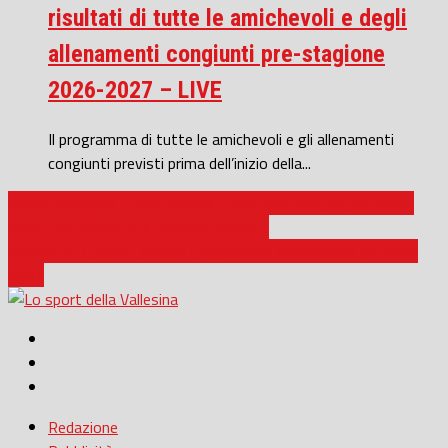
risultati di tutte le amichevoli e degli
allenamenti congiunti pre-stagione
2026-2027 – LIVE
Il programma di tutte le amichevoli e gli allenamenti
congiunti previsti prima dell’inizio della...
Prima Categoria / Filottranese, i primi due colpi per l’attacco:
ecco Luca Bassotti e Giacomo Moretti
Eccellenza / Jesina, Duca e Fuligna dalla Recanatese gli Under
2007
Redazione