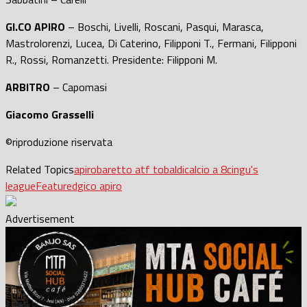
GI.CO APIRO
– Boschi, Livelli, Roscani, Pasqui, Marasca,
Mastrolorenzi, Lucea, Di Caterino, Filipponi T., Fermani, Filipponi
R., Rossi, Romanzetti. Presidente: Filipponi M.
ARBITRO
– Capomasi
Giacomo Grasselli
©riproduzione riservata
Related Topics
apiro
baretto atf tobaldi
calcio a 8
cingu's
league
Featured
gico apiro
Advertisement