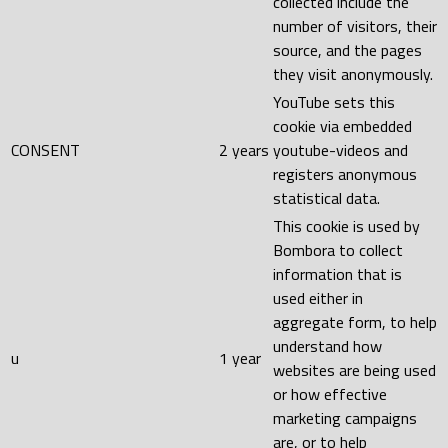
collected include the
number of visitors, their
source, and the pages
they visit anonymously.
YouTube sets this
cookie via embedded
CONSENT
2 years
youtube-videos and
registers anonymous
statistical data.
This cookie is used by
Bombora to collect
information that is
used either in
aggregate form, to help
understand how
u
1 year
websites are being used
or how effective
marketing campaigns
are, or to help