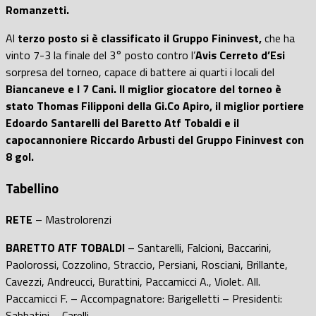
Romanzetti.
Al
terzo posto si è classificato il Gruppo Fininvest,
che ha
vinto 7-3 la finale del 3° posto contro l’
Avis Cerreto d’Esi
sorpresa del torneo, capace di battere ai quarti i locali del
Biancaneve e I 7 Cani.
Il miglior giocatore del torneo è
stato Thomas Filipponi della Gi.Co Apiro, il miglior portiere
Edoardo Santarelli del Baretto Atf Tobaldi e il
capocannoniere Riccardo Arbusti del Gruppo Fininvest con
8 gol.
Tabellino
RETE
– Mastrolorenzi
BARETTO ATF TOBALDI
– Santarelli, Falcioni, Baccarini,
Paolorossi, Cozzolino, Straccio, Persiani, Rosciani, Brillante,
Cavezzi, Andreucci, Burattini, Paccamicci A., Violet. All.
Paccamicci F. – Accompagnatore: Barigelletti – Presidenti:
Sabbatini – Carelli