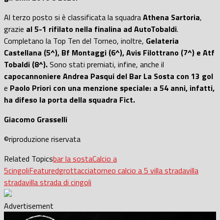
Al terzo posto si è classificata la squadra
Athena Sartoria
,
grazie
al 5-1 rifilato nella finalina ad AutoTobaldi
.
Completano la Top Ten del Torneo, inoltre,
Gelateria
Castellana (5^), Bf Montaggi (6^), Avis Filottrano (7^) e Atf
Tobaldi (8^).
Sono stati premiati, infine, anche il
capocannoniere Andrea Pasqui del Bar La Sosta con 13 gol
e
Paolo Priori con una menzione speciale: a 54 anni, infatti,
ha difeso la porta della squadra Fict.
Giacomo Grasselli
©riproduzione riservata
Related Topics
bar la sosta
Calcio a
5
cingoli
Featured
grottaccia
torneo calcio a 5 villa strada
villa
strada
villa strada di cingoli
Advertisement