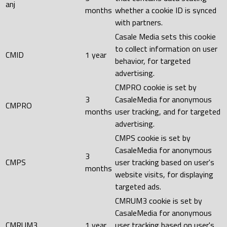
anj
months
whether a cookie ID is synced
with partners.
Casale Media sets this cookie
to collect information on user
CMID
1 year
behavior, for targeted
advertising.
CMPRO cookie is set by
3
CasaleMedia for anonymous
CMPRO
months
user tracking, and for targeted
advertising.
CMPS cookie is set by
CasaleMedia for anonymous
3
CMPS
user tracking based on user's
months
website visits, for displaying
targeted ads.
CMRUM3 cookie is set by
CasaleMedia for anonymous
CMRUM3
1 year
user tracking based on user's