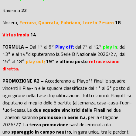
Ravenna
22
Nocera,
Ferrara,
Quarrata,
Fabriano,
Loreto Pesaro
18
Virtus Imola
14
FORMULA –
Dal 1° al 6°
Play off;
dal 7° al 12°
play in
; d
al
13° e al 14°disputeranno la Serie B Nazionale 2026/27; dal
15° al 18°
play out;
19° e ultimo posto
retrocessione
diretta.
PROMOZIONE A2 –
Accederanno ai Playoff finali le squadre
vincenti il Play-In e le squadre classificate dal 1° al 6° posto di
ogni girone nella fase di qualificazione. Tutti i turni di Playoff si
disputano al meglio delle 5 partite (alternanza casa-casa-fuori-
fuori-casa). Le
due squadre vincitrici delle Finali
nei due
Tabelloni saranno
promosse in Serie A2,
per la stagione
2026/27. La
terza promozione
sarà determinata da
uno
spareggio in campo neutro,
in gara unica, tra le perdenti