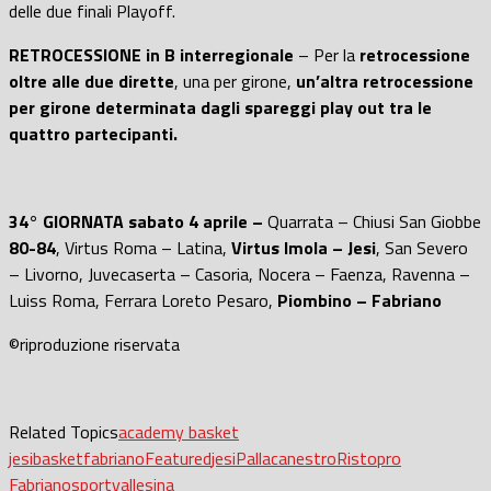
delle due finali Playoff.
RETROCESSIONE in B interregionale
– Per la
retrocessione
oltre alle due dirette
, una per girone,
un’altra retrocessione
per girone determinata dagli spareggi play out tra le
quattro partecipanti.
34° GIORNATA sabato 4 aprile –
Quarrata – Chiusi San Giobbe
80-84
, Virtus Roma – Latina,
Virtus Imola – Jesi
, San Severo
– Livorno, Juvecaserta – Casoria, Nocera – Faenza, Ravenna –
Luiss Roma, Ferrara Loreto Pesaro,
Piombino – Fabriano
©riproduzione riservata
Related Topics
academy basket
jesi
basket
fabriano
Featured
jesi
Pallacanestro
Ristopro
Fabriano
sport
vallesina