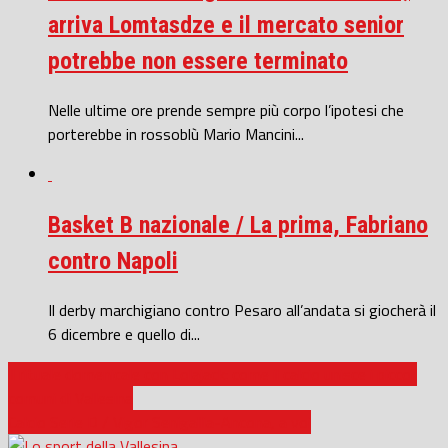
arriva Lomtasdze e il mercato senior
potrebbe non essere terminato
Nelle ultime ore prende sempre più corpo l’ipotesi che
porterebbe in rossoblù Mario Mancini...
Basket B nazionale / La prima, Fabriano
contro Napoli
Il derby marchigiano contro Pesaro all’andata si giocherà il
6 dicembre e quello di...
Il rituale domenicale con Lolajack: come il calcio unisce i piccoli
comuni di Vallesina
Calcio Serie D / Vigor Senigallia-Ancona, a voi