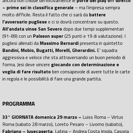
ancora non chiude definitivamente le
porte del play off diretto
– prime sei in classifica generale
– ma l’impresa sempra
molto difficile. Resta il fatto che ci sarà da
battere
l’avversario pugliese
e ci si dovrà concentrare su questo.
All’andata vinse San Severo
dopo due tempi supplementari
(91-89) con un
Palsson super
(25 punti e 19 di valutazione). I
pugliesi allenati da
Massimo Bernardi
presenta in quintetto
Bandini, Mobio, Bugatti, Morelli, Gherardini.
E’ squadra
aggressiva e veloce che sta attraversando un buon periodo di
forma. Jesi deve vincere
giocando con determinazione e
voglia di fare risultato
ben consapevole di avere tutte le carte
in regola e le possibilità di fare una grande partita.
PROGRAMMA
33° GIORNATA domenica 29 marzo –
Luiss Roma – Virtus
Roma (sabato 28 marzo), Loreto Pesaro – Livorno (sabato),
Fabriano – Juvecaserta
, Latina – Andrea Costa Imola, Casoria