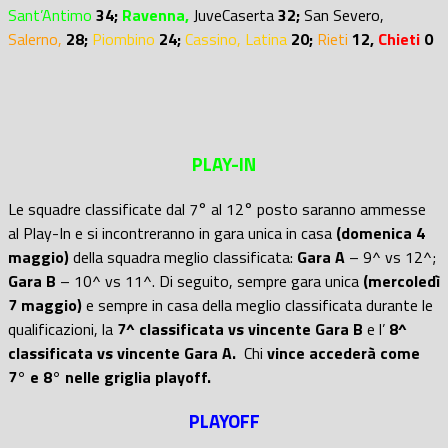
Sant’Antimo
34;
Ravenna,
JuveCaserta
32;
San Severo,
Salerno,
28;
Piombino
24;
Cassino, Latina
20
;
Rieti
12,
Chieti
0
PLAY-IN
Le squadre classificate dal 7° al 12° posto saranno ammesse
al Play-In e si incontreranno in gara unica in casa
(domenica 4
maggio)
della squadra meglio classificata:
Gara A
– 9^ vs 12^;
Gara B
– 10^ vs 11^. Di seguito, sempre gara unica
(mercoledì
7 maggio)
e sempre in casa della meglio classificata durante le
qualificazioni, la
7^ classificata vs vincente Gara B
e l’
8^
classificata vs vincente Gara A.
Chi
vince accederà come
7° e 8° nelle griglia playoff.
PLAYOFF