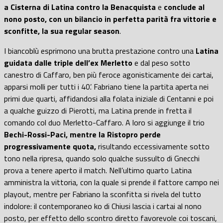
a Cisterna di Latina contro la Benacquista
e
conclude al
nono posto, con un bilancio in perfetta parità fra vittorie e
sconfitte, la sua regular season
.
I biancoblù esprimono una brutta prestazione contro una
Latina
guidata dalle triple dell’ex Merletto
e dal peso sotto
canestro di Caffaro, ben più feroce agonisticamente dei cartai,
apparsi molli per tutti i 40’. Fabriano tiene la partita aperta nei
primi due quarti, affidandosi alla folata iniziale di Centanni e poi
a qualche guizzo di Pierotti, ma Latina prende in fretta il
comando col duo Merletto-Caffaro. A loro si aggiunge il trio
Bechi-Rossi-Paci, mentre la Ristopro perde
progressivamente quota,
risultando eccessivamente sotto
tono nella ripresa, quando solo qualche sussulto di Gnecchi
prova a tenere aperto il match. Nell’ultimo quarto Latina
amministra la vittoria, con la quale si prende il fattore campo nei
playout, mentre per Fabriano la sconfitta si rivela del tutto
indolore: il contemporaneo ko di Chiusi lascia i cartai al nono
posto, per effetto dello scontro diretto favorevole coi toscani,