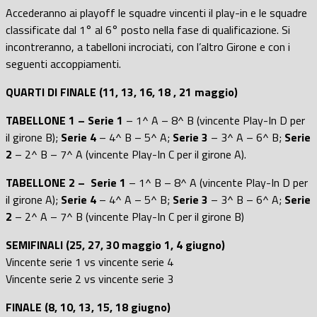
Accederanno ai playoff le squadre vincenti il play-in e le squadre
classificate dal 1° al 6° posto nella fase di qualificazione. Si
incontreranno, a tabelloni incrociati, con l’altro Girone e con i
seguenti accoppiamenti.
QUARTI DI FINALE (11, 13, 16, 18 , 21 maggio)
TABELLONE 1 – Serie 1
– 1^ A – 8^ B (vincente Play-In D per
il girone B);
Serie 4
– 4^ B – 5^ A;
Serie 3
– 3^ A – 6^ B;
Serie
2
– 2^ B – 7^ A (vincente Play-In C per il girone A).
TABELLONE 2 –
Serie 1
– 1^ B – 8^ A (vincente Play-In D per
il girone A);
Serie 4
– 4^ A – 5^ B;
Serie 3
– 3^ B – 6^ A;
Serie
2
– 2^ A – 7^ B (vincente Play-In C per il girone B)
SEMIFINALI (25, 27, 30 maggio 1, 4 giugno)
Vincente serie 1 vs vincente serie 4
Vincente serie 2 vs vincente serie 3
FINALE (8, 10, 13, 15, 18 giugno)