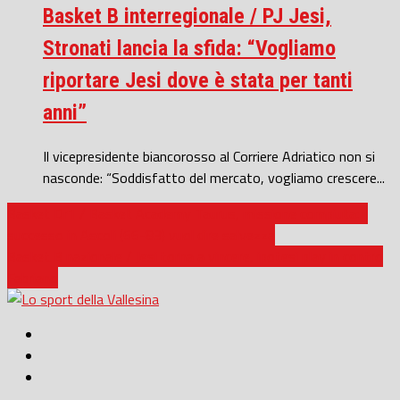
Basket B interregionale / PJ Jesi,
Stronati lancia la sfida: “Vogliamo
riportare Jesi dove è stata per tanti
anni”
Il vicepresidente biancorosso al Corriere Adriatico non si
nasconde: “Soddisfatto del mercato, vogliamo crescere...
Basket Dr1 / Basket Academy Taurus, missione compiuta: il
successo in Ascoli (66-83) vuol dire salvezza
Basket B nazionale / Jesi torna a vincere, ipotesi play in contro
Fabriano