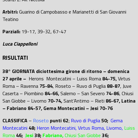
Arbitri:
Guarino di Campobasso e Marianetti di San Giovanni
Teatino
Parziali:
19-17, 39-32, 67-47
Luca Ciappelloni
RISULTATI
38° GIORNATA diciottesima girone di ritorno – domenica
27 aprile –
Herons Montecatini – Luiss Roma
84-75,
Virtus
Roma – Ravenna
75-84
, Roseto – Ruvo di Puglia
88-87
, Juve
Caserta – Piombino
84-66,
Salerno – San Severo
74-86
, Chiusi
San Giobbe – Livorno
70-74,
Sant’Antimo – Rieti
86-67, Latina
– Fabriano 84-57, Gema Montecatini – Jesi 70-76
CLASSIFICA
–
Roseto
punti 62
;
Ruvo di Puglia
50;
Gema
Montecatini
48;
Heron Montecatini, Virtus Roma, Livorno,
Luiss
Roma
46;
Jesi
38;
Fabriano,
Chiusi San Giobbe
36;