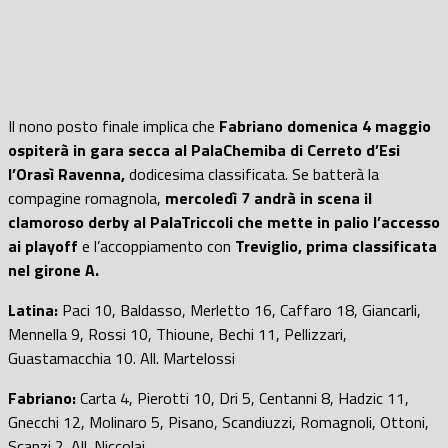
Il nono posto finale implica che
Fabriano domenica 4 maggio
ospiterà in gara secca al PalaChemiba di Cerreto d’Esi
l’Orasì Ravenna,
dodicesima classificata. Se batterà la
compagine romagnola,
mercoledì 7 andrà in scena il
clamoroso derby al PalaTriccoli che mette in palio l’accesso
ai playoff
e l’accoppiamento con
Treviglio, prima classificata
nel girone A.
Latina:
Paci 10, Baldasso, Merletto 16, Caffaro 18, Giancarli,
Mennella 9, Rossi 10, Thioune, Bechi 11, Pellizzari,
Guastamacchia 10. All. Martelossi
Fabriano:
Carta 4, Pierotti 10, Dri 5, Centanni 8, Hadzic 11,
Gnecchi 12, Molinaro 5, Pisano, Scandiuzzi, Romagnoli, Ottoni,
Scanzi 2. All. Niccolai