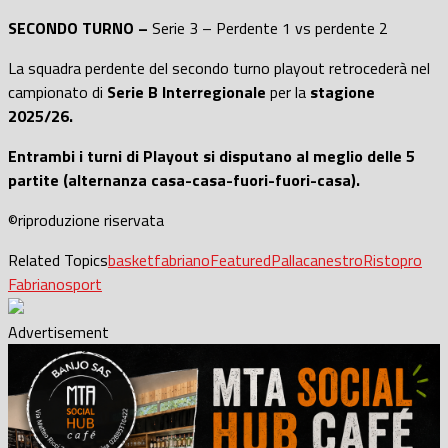
SECONDO TURNO –
Serie 3 – Perdente 1 vs perdente 2
La squadra perdente del secondo turno playout retrocederà nel
campionato di
Serie B Interregionale
per la
stagione
2025/26.
Entrambi i turni di Playout si disputano al meglio delle 5
partite (alternanza casa-casa-fuori-fuori-casa).
©riproduzione riservata
Related Topics
basket
fabriano
Featured
Pallacanestro
Ristopro
Fabriano
sport
Advertisement