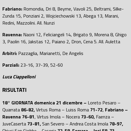
Fabriano:
Romondia, Dri 8, Beyrne, Vavoli 25, Beltrami, Silke-
Zunda 15, Ponziani 2, Wojciechowski 13, Abega 13, Marani,
Redini, Mazzolini. All. Nunzi
Ravenna:
Naoni 12, Feliciangeli 14, Brigato 9, Morena 8, Ghigo
3, Paolin 16, Jakstas 12, Paiano 2, Dron, Cena 5. All. Auletta
Arbitri:
Pazzaglia, Marianetti, De Angelis
Parziali:
23-16, 37-39, 52-60
Luca Ciappelloni
RISULTATI
18° GIORNATA domenica 21 dicembre –
Loreto Pesaro –
Quarrata
86-82,
Virtus Roma – Luiss Roma
71-72
,
Fabriano –
Ravenna 76-81
, Virtus Imola – Nocera
73-60,
Faenza –
JuveCaserta
73-81,
San Severo – Andrea Costa Imola
78-97,
Chiusi San Giobbe – Casoria
72-58,
Ferrara – Jesi 58-73,