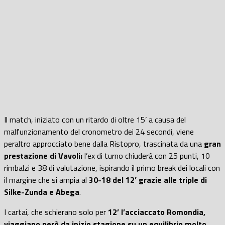
Il match, iniziato con un ritardo di oltre 15’ a causa del
malfunzionamento del cronometro dei 24 secondi, viene
peraltro approcciato bene dalla Ristopro, trascinata da una
gran
prestazione di Vavoli:
l’ex di turno chiuderà con 25 punti, 10
rimbalzi e 38 di valutazione, ispirando il primo break dei locali con
il margine che si ampia al
30-18 del 12’ grazie alle triple di
Silke-Zunda e Abega
.
I cartai, che schierano solo per
12’ l’acciaccato Romondia,
viaggiano però da inizio stagione su un equilibrio molto