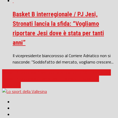
Basket B interregionale / PJ Jesi,
Stronati lancia la sfida: “Vogliamo
riportare Jesi dove è stata per tanti
anni”
Il vicepresidente biancorosso al Corriere Adriatico non si
nasconde: “Soddisfatto del mercato, vogliamo crescere...
Basket B nazionale / Jesi ritorna ai due punti, 58-73 a Ferrara
Basket B nazionale / Derby Jesi – Fabriano, i biglietti in
prevendita