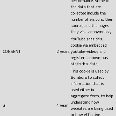
performance. Some of
the data that are
collected include the
number of visitors, their
source, and the pages
they visit anonymously.
YouTube sets this
cookie via embedded
CONSENT
2 years
youtube-videos and
registers anonymous
statistical data.
This cookie is used by
Bombora to collect
information that is
used either in
aggregate form, to help
understand how
u
1 year
websites are being used
or how effective