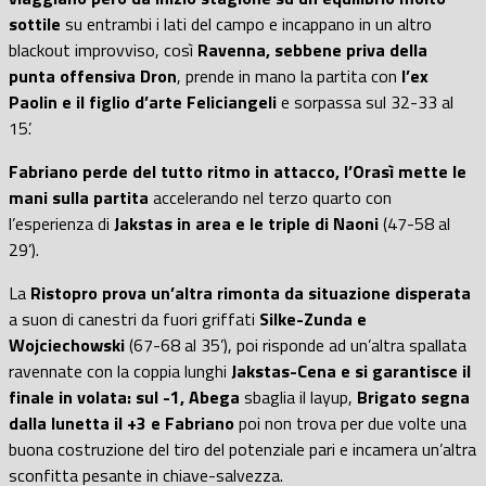
sottile
su entrambi i lati del campo e incappano in un altro
blackout improvviso, così
Ravenna, sebbene priva della
punta offensiva Dron
, prende in mano la partita con
l’ex
Paolin e il figlio d’arte Feliciangeli
e sorpassa sul 32-33 al
15’.
Fabriano perde del tutto ritmo in attacco, l’Orasì mette le
mani sulla partita
accelerando nel terzo quarto con
l’esperienza di
Jakstas in area e le triple di Naoni
(47-58 al
29’).
La
Ristopro prova un’altra rimonta da situazione disperata
a suon di canestri da fuori griffati
Silke-Zunda e
Wojciechowski
(67-68 al 35’), poi risponde ad un’altra spallata
ravennate con la coppia lunghi
Jakstas-Cena e si garantisce il
finale in volata: sul -1, Abega
sbaglia il layup,
Brigato segna
dalla lunetta il +3 e Fabriano
poi non trova per due volte una
buona costruzione del tiro del potenziale pari e incamera un’altra
sconfitta pesante in chiave-salvezza.