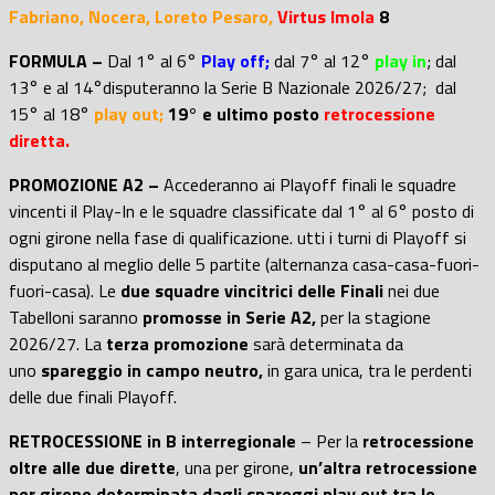
Fabriano, Nocera, Loreto Pesaro,
Virtus Imola
8
FORMULA –
Dal 1° al 6°
Play off;
dal 7° al 12°
play in
; d
al
13° e al 14°disputeranno la Serie B Nazionale 2026/27; dal
15° al 18°
play out;
19° e ultimo posto
retrocessione
diretta.
PROMOZIONE A2 –
Accederanno ai Playoff finali le squadre
vincenti il Play-In e le squadre classificate dal 1° al 6° posto di
ogni girone nella fase di qualificazione. utti i turni di Playoff si
disputano al meglio delle 5 partite (alternanza casa-casa-fuori-
fuori-casa). Le
due squadre vincitrici delle Finali
nei due
Tabelloni saranno
promosse in Serie A2,
per la stagione
2026/27. La
terza promozione
sarà determinata da
uno
spareggio in campo neutro,
in gara unica, tra le perdenti
delle due finali Playoff.
RETROCESSIONE in B interregionale
– Per la
retrocessione
oltre alle due dirette
, una per girone,
un’altra retrocessione
per girone determinata dagli spareggi play out tra le