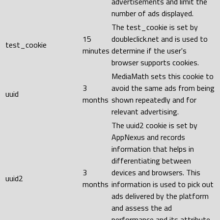
advertisements and limit the
number of ads displayed.
The test_cookie is set by
15
doubleclick.net and is used to
test_cookie
minutes
determine if the user's
browser supports cookies.
MediaMath sets this cookie to
3
avoid the same ads from being
uuid
months
shown repeatedly and for
relevant advertising.
The uuid2 cookie is set by
AppNexus and records
information that helps in
differentiating between
3
devices and browsers. This
uuid2
months
information is used to pick out
ads delivered by the platform
and assess the ad
performance and its attribute