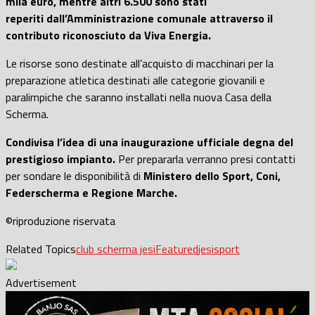
mila euro, mentre altri 6.500 sono stati
reperiti dall’Amministrazione comunale attraverso il
contributo riconosciuto da Viva Energia.
Le risorse sono destinate all’acquisto di macchinari per la
preparazione atletica destinati alle categorie giovanili e
paralimpiche che saranno installati nella nuova Casa della
Scherma.
Condivisa l’idea di una inaugurazione ufficiale degna del
prestigioso impianto.
Per prepararla verranno presi contatti
per sondare le disponibilità di
Ministero dello Sport, Coni,
Federscherma e Regione Marche.
©riproduzione riservata
Related Topics
club scherma jesi
Featured
jesi
sport
Advertisement