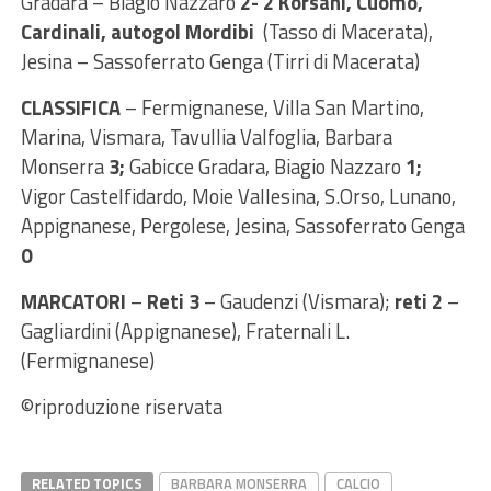
Gradara – Biagio Nazzaro
2- 2 Korsani, Cuomo,
Cardinali, autogol Mordibi
(Tasso di Macerata),
Jesina – Sassoferrato Genga (Tirri di Macerata)
CLASSIFICA
– Fermignanese, Villa San Martino,
Marina, Vismara, Tavullia Valfoglia, Barbara
Monserra
3;
Gabicce Gradara, Biagio Nazzaro
1;
Vigor Castelfidardo, Moie Vallesina, S.Orso, Lunano,
Appignanese, Pergolese, Jesina, Sassoferrato Genga
0
MARCATORI
–
Reti 3
– Gaudenzi (Vismara);
reti 2
–
Gagliardini (Appignanese), Fraternali L.
(Fermignanese)
©riproduzione riservata
RELATED TOPICS
BARBARA MONSERRA
CALCIO