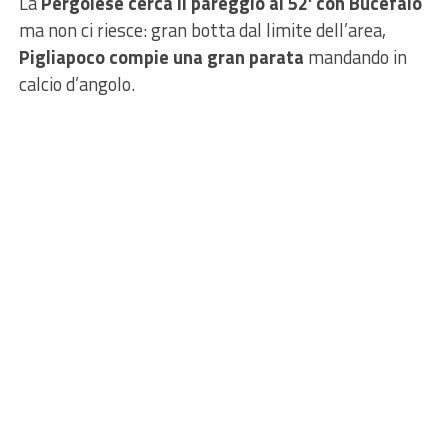
La
Pergolese cerca il pareggio al 52′ con Bucefalo
ma non ci riesce: gran botta dal limite dell’area,
Pigliapoco compie una gran parata
mandando in
calcio d’angolo.