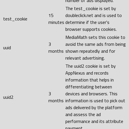
number of ads displayed.
The test_cookie is set by
15
doubleclick.net and is used to
test_cookie
minutes
determine if the user's
browser supports cookies.
MediaMath sets this cookie to
3
avoid the same ads from being
uuid
months
shown repeatedly and for
relevant advertising.
The uuid2 cookie is set by
AppNexus and records
information that helps in
differentiating between
3
devices and browsers. This
uuid2
months
information is used to pick out
ads delivered by the platform
and assess the ad
performance and its attribute
payment.