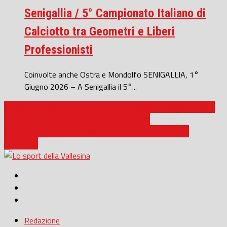
Senigallia / 5° Campionato Italiano di
Calciotto tra Geometri e Liberi
Professionisti
Coinvolte anche Ostra e Mondolfo SENIGALLIA, 1°
Giugno 2026 – A Senigallia il 5°...
Sport / Olimpiadi dei Bar 2025 a Villa Strada di Cingoli, vincono
Barzellette, Barattoli, Zanzibar e Barcelloni
Sport inclusivo / L’ Uisp Jesi in Trentino con il progetto
Balneabile
Redazione