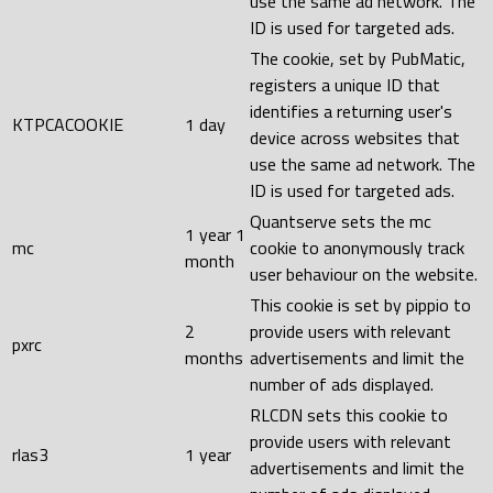
use the same ad network. The
ID is used for targeted ads.
The cookie, set by PubMatic,
registers a unique ID that
identifies a returning user's
KTPCACOOKIE
1 day
device across websites that
use the same ad network. The
ID is used for targeted ads.
Quantserve sets the mc
1 year 1
mc
cookie to anonymously track
month
user behaviour on the website.
This cookie is set by pippio to
2
provide users with relevant
pxrc
months
advertisements and limit the
number of ads displayed.
RLCDN sets this cookie to
provide users with relevant
rlas3
1 year
advertisements and limit the