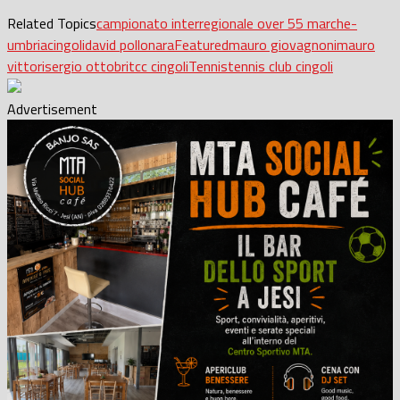
Related Topics
campionato interregionale over 55 marche-
umbria
cingoli
david pollonara
Featured
mauro giovagnoni
mauro
vittori
sergio ottobri
tcc cingoli
Tennis
tennis club cingoli
Advertisement