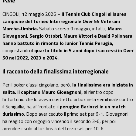
Pane
CINGOLI, 12 maggio 2026 –
Il Tennis Club Cingoli si laurea
campione del Torneo Interregionale Over 55 Veterani
Marche-Umbria.
Sabato scorso 9 maggio, infatti,
Mauro
Giovagnoni, Sergio Ottobri, Mauro Vittori e David Pollonara
hanno battuto in rimonta lo Junior Tennis Perugia,
conquistando il
quarto titolo in 5 anni dopo i successi in Over
50 nel 2022, 2023 e 2024.
Il racconto della finalissima interregionale
Per il poker d’assi cingolano, però,
la finalissima era iniziata in
salita.
Il capitano Mauro Giovagnoni,
al rientro dopo
l’infortunio che lo aveva costretto ai box nella semifinale contro
il Senigallia, ha affrontato il
perugino Barlozzi in un match
durissimo
. Dopo aver ceduto il primo set per 6-1, Giovagnoni
ha reagito con orgoglio vincendo il secondo 3-6, per poi
arrendersi solo al tie-break del terzo set per 10-6.