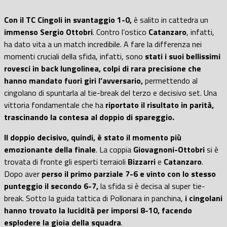
Con il TC Cingoli in svantaggio 1-0,
è salito in cattedra un
immenso Sergio Ottobri
. Contro l’ostico
Catanzaro
, infatti,
ha dato vita a un match incredibile. A fare la differenza nei
momenti cruciali della sfida, infatti, sono
stati i suoi bellissimi
rovesci in back lungolinea, colpi di rara precisione che
hanno mandato fuori giri l’avversario,
permettendo al
cingolano di spuntarla al tie-break del terzo e decisivo set. Una
vittoria fondamentale che ha
riportato il risultato in parità,
trascinando la contesa al doppio di spareggio.
Il doppio decisivo, quindi, è stato il momento più
emozionante della finale
. La coppia
Giovagnoni-Ottobri
si è
trovata di fronte gli esperti terraioli
Bizzarri
e
Catanzaro
.
Dopo aver
perso il primo parziale 7-6 e vinto con lo stesso
punteggio il secondo 6-7,
la sfida si è decisa al super tie-
break. Sotto la guida tattica di Pollonara in panchina,
i cingolani
hanno trovato la lucidità per imporsi 8-10, facendo
esplodere la gioia della squadra
.