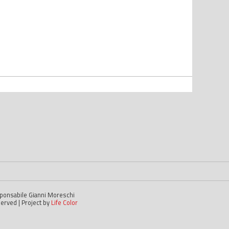
esponsabile Gianni Moreschi
served | Project by
Life Color