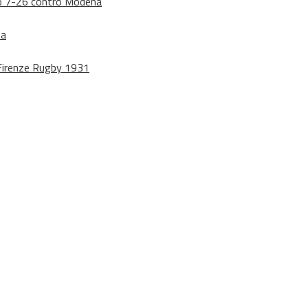
dono 7-26 contro Modena
na
o Firenze Rugby 1931