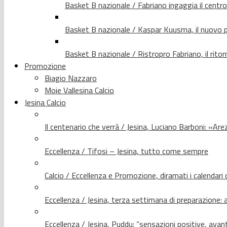
Basket B nazionale / Fabriano ingaggia il centr
Basket B nazionale / Kaspar Kuusma, il nuovo p
Basket B nazionale / Ristropro Fabriano, il rito
Promozione
Biagio Nazzaro
Moie Vallesina Calcio
Jesina Calcio
Il centenario che verrà / Jesina, Luciano Barboni: «Arez
Eccellenza / Tifosi – Jesina, tutto come sempre
Calcio / Eccellenza e Promozione, diramati i calendari d
Eccellenza / Jesina, terza settimana di preparazione: 
Eccellenza / Jesina, Puddu: “sensazioni positive, avant