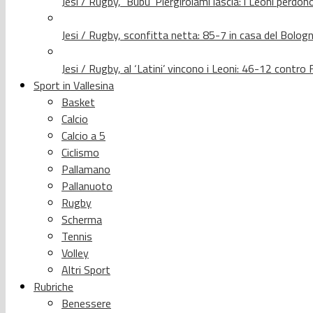
Jesi / Rugby, ‘Bubu’ Piergirolami lascia: i Leoni per
Jesi / Rugby, sconfitta netta: 85-7 in casa del Bolog
Jesi / Rugby, al ‘Latini’ vincono i Leoni: 46-12 contr
Sport in Vallesina
Basket
Calcio
Calcio a 5
Ciclismo
Pallamano
Pallanuoto
Rugby
Scherma
Tennis
Volley
Altri Sport
Rubriche
Benessere