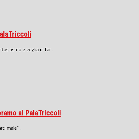
alaTriccoli
ntusiasmo e voglia di far...
Teramo al PalaTriccoli
i male”....