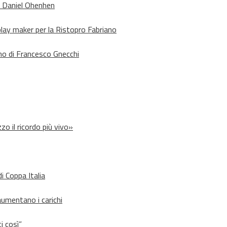
o Daniel Ohenhen
lay maker per la Ristopro Fabriano
rno di Francesco Gnecchi
zo il ricordo più vivo»
i Coppa Italia
aumentano i carichi
i così”