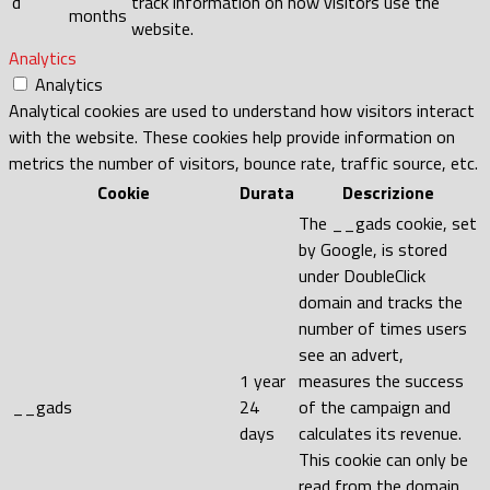
d
track information on how visitors use the
months
website.
Analytics
Analytics
Analytical cookies are used to understand how visitors interact
with the website. These cookies help provide information on
metrics the number of visitors, bounce rate, traffic source, etc.
Cookie
Durata
Descrizione
The __gads cookie, set
by Google, is stored
under DoubleClick
domain and tracks the
number of times users
see an advert,
1 year
measures the success
__gads
24
of the campaign and
days
calculates its revenue.
This cookie can only be
read from the domain