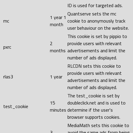
ID is used for targeted ads.
Quantserve sets the mc
1 year 1
mc
cookie to anonymously track
month
user behaviour on the website.
This cookie is set by pippio to
2
provide users with relevant
pxrc
months
advertisements and limit the
number of ads displayed.
RLCDN sets this cookie to
provide users with relevant
rlas3
1 year
advertisements and limit the
number of ads displayed.
The test_cookie is set by
15
doubleclick.net and is used to
test_cookie
minutes
determine if the user's
browser supports cookies.
MediaMath sets this cookie to
3
avoid the same ads from being