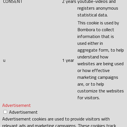
CONSENT
2 years
youtube-videos and
registers anonymous
statistical data.
This cookie is used by
Bombora to collect
information that is
used either in
aggregate form, to help
understand how
u
1 year
websites are being used
or how effective
marketing campaigns
are, or to help
customize the websites
for visitors.
Advertisement
Advertisement
Advertisement cookies are used to provide visitors with
relevant ads and marketing campaigns. These cookies track