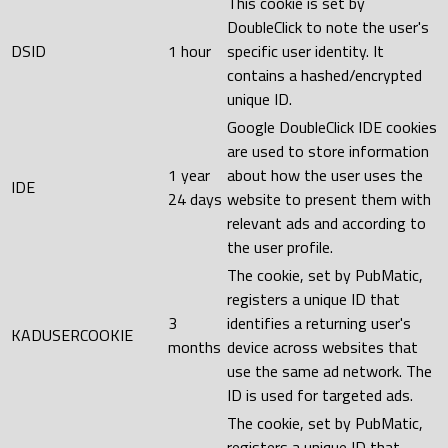
This cookie is set by
DoubleClick to note the user's
DSID
1 hour
specific user identity. It
contains a hashed/encrypted
unique ID.
Google DoubleClick IDE cookies
are used to store information
1 year
about how the user uses the
IDE
24 days
website to present them with
relevant ads and according to
the user profile.
The cookie, set by PubMatic,
registers a unique ID that
3
identifies a returning user's
KADUSERCOOKIE
months
device across websites that
use the same ad network. The
ID is used for targeted ads.
The cookie, set by PubMatic,
registers a unique ID that