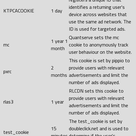
identifies a returning user's
KTPCACOOKIE
1 day
device across websites that
use the same ad network. The
ID is used for targeted ads.
Quantserve sets the mc
1 year 1
mc
cookie to anonymously track
month
user behaviour on the website.
This cookie is set by pippio to
2
provide users with relevant
pxrc
months
advertisements and limit the
number of ads displayed.
RLCDN sets this cookie to
provide users with relevant
rlas3
1 year
advertisements and limit the
number of ads displayed.
The test_cookie is set by
15
doubleclick.net and is used to
test_cookie
minutes
determine if the user's