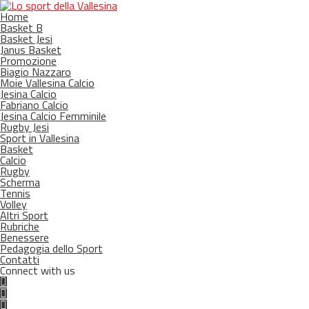
Home
Basket B
Basket Jesi
Janus Basket
Promozione
Biagio Nazzaro
Moie Vallesina Calcio
Jesina Calcio
Fabriano Calcio
Jesina Calcio Femminile
Rugby Jesi
Sport in Vallesina
Basket
Calcio
Rugby
Scherma
Tennis
Volley
Altri Sport
Rubriche
Benessere
Pedagogia dello Sport
Contatti
Connect with us