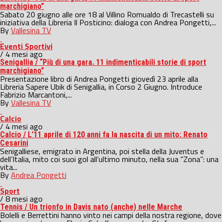
marchigiano”
Sabato 20 giugno alle ore 18 al Villino Romualdo di Trecastelli su
iniziativa della Libreria Il Posticino: dialoga con Andrea Pongetti,...
By
Vallesina TV
Eventi Sportivi
/ 4 mesi ago
Senigallia / “Più di una gara. 11 indimenticabili storie di sport
marchigiano”
Presentazione libro di Andrea Pongetti giovedì 23 aprile alla
Libreria Sapere Ubik di Senigallia, in Corso 2 Giugno. Introduce
Fabrizio Marcantoni,...
By
Vallesina TV
Calcio
/ 4 mesi ago
Calcio / L’11 aprile di 120 anni fa la nascita di un mito: Renato
Cesarini
Senigalliese, emigrato in Argentina, poi stella della Juventus e
dell’Italia, mito coi suoi gol all’ultimo minuto, nella sua “Zona”: una
vita...
By
Andrea Pongetti
Sport
/ 8 mesi ago
Tennis / Un trionfo in Davis nato (anche) nelle Marche
Bolelli e Berrettini hanno vinto nei campi della nostra regione, dove