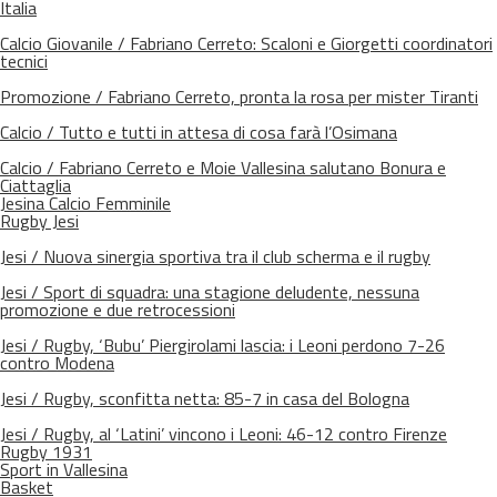
Italia
Calcio Giovanile / Fabriano Cerreto: Scaloni e Giorgetti coordinatori
tecnici
Promozione / Fabriano Cerreto, pronta la rosa per mister Tiranti
Calcio / Tutto e tutti in attesa di cosa farà l’Osimana
Calcio / Fabriano Cerreto e Moie Vallesina salutano Bonura e
Ciattaglia
Jesina Calcio Femminile
Rugby Jesi
Jesi / Nuova sinergia sportiva tra il club scherma e il rugby
Jesi / Sport di squadra: una stagione deludente, nessuna
promozione e due retrocessioni
Jesi / Rugby, ‘Bubu’ Piergirolami lascia: i Leoni perdono 7-26
contro Modena
Jesi / Rugby, sconfitta netta: 85-7 in casa del Bologna
Jesi / Rugby, al ‘Latini’ vincono i Leoni: 46-12 contro Firenze
Rugby 1931
Sport in Vallesina
Basket