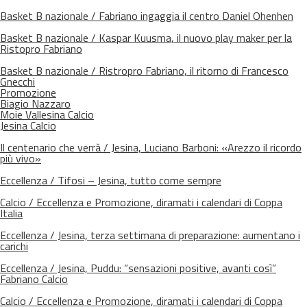
Basket B nazionale / Fabriano ingaggia il centro Daniel Ohenhen
Basket B nazionale / Kaspar Kuusma, il nuovo play maker per la
Ristopro Fabriano
Basket B nazionale / Ristropro Fabriano, il ritorno di Francesco
Gnecchi
Promozione
Biagio Nazzaro
Moie Vallesina Calcio
Jesina Calcio
Il centenario che verrà / Jesina, Luciano Barboni: «Arezzo il ricordo
più vivo»
Eccellenza / Tifosi – Jesina, tutto come sempre
Calcio / Eccellenza e Promozione, diramati i calendari di Coppa
Italia
Eccellenza / Jesina, terza settimana di preparazione: aumentano i
carichi
Eccellenza / Jesina, Puddu: “sensazioni positive, avanti così”
Fabriano Calcio
Calcio / Eccellenza e Promozione, diramati i calendari di Coppa