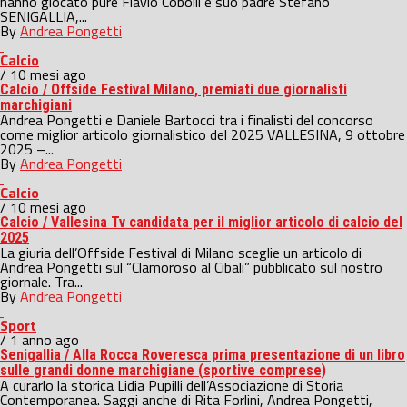
hanno giocato pure Flavio Cobolli e suo padre Stefano
SENIGALLIA,...
By
Andrea Pongetti
Calcio
/ 10 mesi ago
Calcio / Offside Festival Milano, premiati due giornalisti
marchigiani
Andrea Pongetti e Daniele Bartocci tra i finalisti del concorso
come miglior articolo giornalistico del 2025 VALLESINA, 9 ottobre
2025 –...
By
Andrea Pongetti
Calcio
/ 10 mesi ago
Calcio / Vallesina Tv candidata per il miglior articolo di calcio del
2025
La giuria dell’Offside Festival di Milano sceglie un articolo di
Andrea Pongetti sul “Clamoroso al Cibali” pubblicato sul nostro
giornale. Tra...
By
Andrea Pongetti
Sport
/ 1 anno ago
Senigallia / Alla Rocca Roveresca prima presentazione di un libro
sulle grandi donne marchigiane (sportive comprese)
A curarlo la storica Lidia Pupilli dell’Associazione di Storia
Contemporanea. Saggi anche di Rita Forlini, Andrea Pongetti,