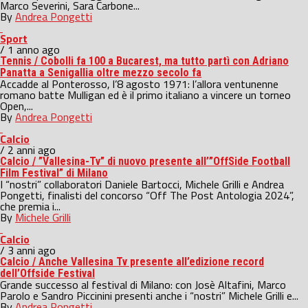
Marco Severini, Sara Carbone...
By
Andrea Pongetti
Sport
/ 1 anno ago
Tennis / Cobolli fa 100 a Bucarest, ma tutto partì con Adriano
Panatta a Senigallia oltre mezzo secolo fa
Accadde al Ponterosso, l’8 agosto 1971: l’allora ventunenne
romano batte Mulligan ed è il primo italiano a vincere un torneo
Open,...
By
Andrea Pongetti
Calcio
/ 2 anni ago
Calcio / ”Vallesina-Tv” di nuovo presente all’”OffSide Football
Film Festival” di Milano
I “nostri” collaboratori Daniele Bartocci, Michele Grilli e Andrea
Pongetti, finalisti del concorso “Off The Post Antologia 2024”,
che premia i...
By
Michele Grilli
Calcio
/ 3 anni ago
Calcio / Anche Vallesina Tv presente all’edizione record
dell’Offside Festival
Grande successo al festival di Milano: con Josè Altafini, Marco
Parolo e Sandro Piccinini presenti anche i “nostri” Michele Grilli e...
By
Andrea Pongetti