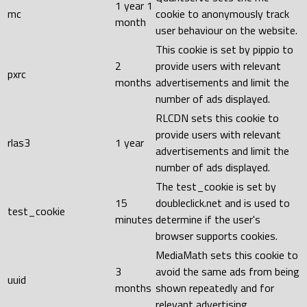
1 year 1
mc
cookie to anonymously track
month
user behaviour on the website.
This cookie is set by pippio to
2
provide users with relevant
pxrc
months
advertisements and limit the
number of ads displayed.
RLCDN sets this cookie to
provide users with relevant
rlas3
1 year
advertisements and limit the
number of ads displayed.
The test_cookie is set by
15
doubleclick.net and is used to
test_cookie
minutes
determine if the user's
browser supports cookies.
MediaMath sets this cookie to
3
avoid the same ads from being
uuid
months
shown repeatedly and for
relevant advertising.