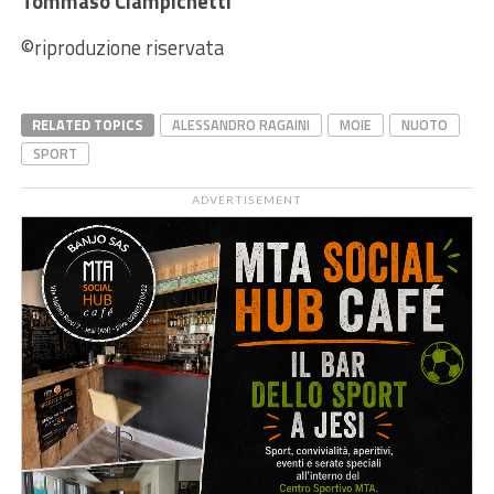
Tommaso Ciampichetti
©riproduzione riservata
RELATED TOPICS
ALESSANDRO RAGAINI
MOIE
NUOTO
SPORT
ADVERTISEMENT