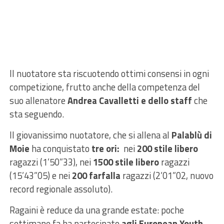
Il nuotatore sta riscuotendo ottimi consensi in ogni
competizione, frutto anche della competenza del
suo allenatore
Andrea Cavalletti e dello staff
che
sta seguendo.
Il giovanissimo nuotatore, che si allena al
Palablù di
Moie
ha conquistato
tre ori:
nei
200 stile libero
ragazzi (1’50”33), nei
1500 stile libero
ragazzi
(15’43”05) e nei
200 farfalla
ragazzi (2’01”02, nuovo
record regionale assoluto).
Ragaini è reduce da una grande estate: poche
settimane fa ha partecipato
agli European Youth