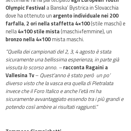
Olympic Festival
a Banska’ Bystrica in Slovacchia
dove ha ottenuto un
argento individuale nei 200
farfalla
,
2 ori nella staffetta 4×100
(stile maschi) e
nella
4×100 stile mista
(maschi+femmine), un
bronzo nella 4×100
mista maschi.
”Quella dei campionati del 2, 3, 4 agosto è stata
sicuramente una bellissima esperienza, in parte già
vissuta lo scorso anno. –
racconta Ragaini a
Vallesina Tv
–
Quest’anno è stato però un po’
diverso visto che la vasca era quella di Pietralata
invece che il Foro Italico e anche l’età mi ha
sicuramente avvantaggiato essendo tra i più grandi e
potendo così ambire ai risultati raggiunti.”