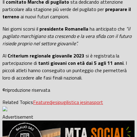
Il
comitato Marche di pugilato
sta dedicando attenzione
particolare alla stagione più verde del pugilato per
preparare il
terreno
ai nuovi futuri campioni.
Nei giorni scorsi il
presidente Romanella
ha anticipato che
“il
pugilato marchigiano sta crescendo e la vera sfida con il futuro
risiede proprio nel settore giovanile”.
Al
Criterium regionale giovanile 2023
si è registrata la
partecipazione di
tanti giovani con età dai 5 agli 11 anni
. I
piccoli atleti hanno conseguito un punteggio che permetterà
loro di accedere alle fasi finali nazionali.
©riproduzione riservata
Related Topics
Featured
jesi
pugilistica jesina
sport
Advertisement