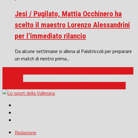
Jesi / Pugilato, Mattia Occhinero ha
scelto il maestro Lorenzo Alessandrini
per l’immediato rilancio
Da alcune settimane si allena al Palatriccoli per preparare
un match di rientro prima...
Jesi / Fiorettiste azzurre regine d’Europa: in squadra c’è Matilde
Calvanese
Jesi / Il 19 marzo tutti a San Giuseppe, ritorna la ‘Caminada’
Redazione