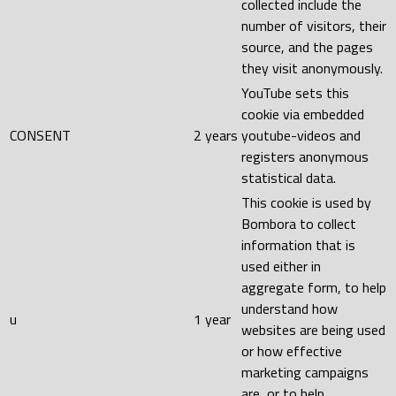
collected include the
number of visitors, their
source, and the pages
they visit anonymously.
YouTube sets this
cookie via embedded
CONSENT
2 years
youtube-videos and
registers anonymous
statistical data.
This cookie is used by
Bombora to collect
information that is
used either in
aggregate form, to help
understand how
u
1 year
websites are being used
or how effective
marketing campaigns
are, or to help