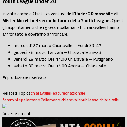
Youth League Under 20
Iniziata anche a Chieti l’avventura d
ell’Under 20 maschile di
Mister Nocelli nel secondo turno della Youth League.
Questi
gli appuntamenti che i giovani pallamanisti chiaravallesi hanno
affrontato e dovranno affrontare:
mercoledì 27 marzo Chiaravalle – Fondi 39-47
giovedì 28 marzo Lanzara – Chiaravalle 38-23
venerdì 29 marzo Ore 14.00 Chiaravalle – Putignano
sabato 30 marzo Ore 14.00 Andria – Chiaravalle
©riproduzione riservata
Related Topics
chiaravalle
Featured
nazionale
femminile
pallamano
Pallamano chiaravalle
publiesse chiaravalle
Advertisement