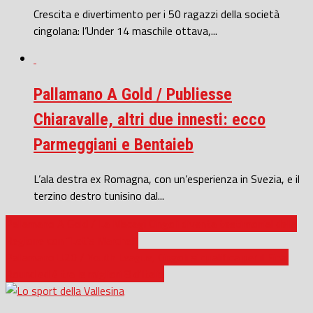
Crescita e divertimento per i 50 ragazzi della società
cingolana: l’Under 14 maschile ottava,...
Pallamano A Gold / Publiesse
Chiaravalle, altri due innesti: ecco
Parmeggiani e Bentaieb
L’ala destra ex Romagna, con un’esperienza in Svezia, e il
terzino destro tunisino dal...
Pallamano A Gold / La Macagi Cingoli diventa testimonial della
Regione con “Let’s Marche!”
Pallamano U20 / Youth League, Cingoli si qualifica per il Final
Round ed è tra le migliori 8 d’Italia