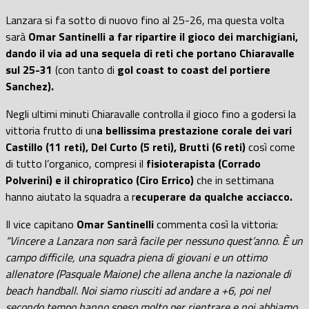
Lanzara si fa sotto di nuovo fino al 25-26, ma questa volta
sarà
Omar Santinelli a far ripartire il gioco dei marchigiani,
dando il via ad una sequela di reti che portano Chiaravalle
sul 25-31
(con tanto di
gol coast to coast del portiere
Sanchez).
Negli ultimi minuti Chiaravalle controlla il gioco fino a godersi la
vittoria frutto di un
a bellissima prestazione corale dei vari
Castillo (11 reti), Del Curto (5 reti), Brutti (6 reti)
così come
di tutto l’organico, compresi il
fisioterapista (Corrado
Polverini) e il chiropratico (Ciro Errico)
che in settimana
hanno aiutato la squadra a r
ecuperare da qualche acciacco.
Il vice capitano
Omar Santinelli
commenta così la vittoria:
“Vincere a Lanzara non sarà facile per nessuno quest’anno. È un
campo difficile, una squadra piena di giovani e un ottimo
allenatore (Pasquale Maione) che allena anche la nazionale di
beach handball. Noi siamo riusciti ad andare a +6, poi nel
secondo tempo hanno speso molto per rientrare e noi abbiamo