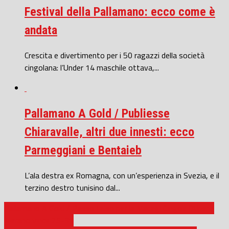
Festival della Pallamano: ecco come è
andata
Crescita e divertimento per i 50 ragazzi della società
cingolana: l’Under 14 maschile ottava,...
Pallamano A Gold / Publiesse
Chiaravalle, altri due innesti: ecco
Parmeggiani e Bentaieb
L’ala destra ex Romagna, con un’esperienza in Svezia, e il
terzino destro tunisino dal...
Pallamano A Gold / Passo falso per la Macagi Cingoli: l’Alperia
Merano vince 25-31