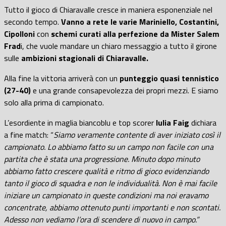
Tutto il gioco di Chiaravalle cresce in maniera esponenziale nel
secondo tempo.
Vanno a rete le varie Mariniello, Costantini,
Cipolloni
con
schemi curati alla perfezione da Mister Salem
Frad
i, che vuole mandare un chiaro messaggio a tutto il girone
sulle
ambizioni stagionali di Chiaravalle.
Alla fine la vittoria arriverà con un
punteggio quasi tennistico
(27-40)
e una grande consapevolezza dei propri mezzi. E siamo
solo alla prima di campionato.
L’esordiente in maglia biancoblu e top scorer
Iulia Faig
dichiara
a fine match: “
Siamo veramente contente di aver iniziato così il
campionato. Lo abbiamo fatto su un campo non facile con una
partita che è stata una progressione. Minuto dopo minuto
abbiamo fatto crescere qualità e ritmo di gioco evidenziando
tanto il gioco di squadra e non le individualità. Non è mai facile
iniziare un campionato in queste condizioni ma noi eravamo
concentrate, abbiamo ottenuto punti importanti e non scontati.
Adesso non vediamo l’ora di scendere di nuovo in campo.”