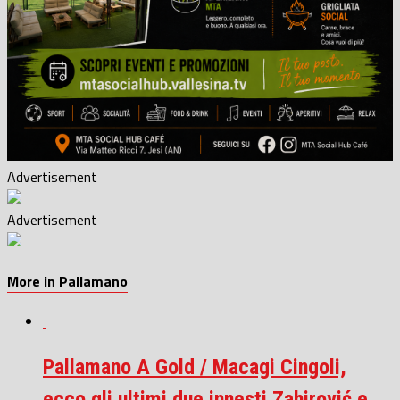
Advertisement
Advertisement
More in Pallamano
Pallamano A Gold / Macagi Cingoli,
ecco gli ultimi due innesti Zahirović e