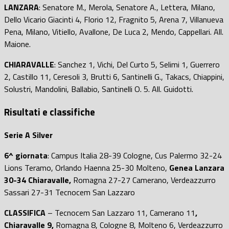
LANZARA
: Senatore M., Merola, Senatore A., Lettera, Milano,
Dello Vicario Giacinti 4, Florio 12, Fragnito 5, Arena 7, Villanueva
Pena, Milano, Vitiello, Avallone, De Luca 2, Mendo, Cappellari. All.
Maione.
CHIARAVALLE
: Sanchez 1, Vichi, Del Curto 5, Selimi 1, Guerrero
2, Castillo 11, Ceresoli 3, Brutti 6, Santinelli G., Takacs, Chiappini,
Solustri, Mandolini, Ballabio, Santinelli O. 5. All. Guidotti.
Risultati e classifiche
Serie A Silver
6^ giornata
: Campus Italia 28-39 Cologne, Cus Palermo 32-24
Lions Teramo, Orlando Haenna 25-30 Molteno,
Genea Lanzara
30-34 Chiaravalle,
Romagna 27-27 Camerano, Verdeazzurro
Sassari 27-31 Tecnocem San Lazzaro
CLASSIFICA
– Tecnocem San Lazzaro 11, Camerano 11
,
Chiaravalle 9,
Romagna 8, Cologne 8, Molteno 6, Verdeazzurro