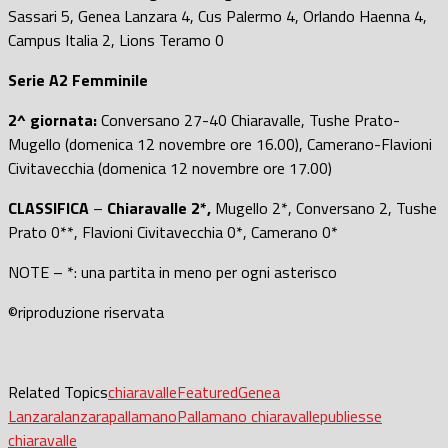
Sassari 5, Genea Lanzara 4, Cus Palermo 4, Orlando Haenna 4,
Campus Italia 2, Lions Teramo 0
Serie A2 Femminile
2^ giornata:
Conversano 27-40 Chiaravalle, Tushe Prato-
Mugello (domenica 12 novembre ore 16.00), Camerano-Flavioni
Civitavecchia (domenica 12 novembre ore 17.00)
CLASSIFICA
–
Chiaravalle 2*,
Mugello 2*, Conversano 2, Tushe
Prato 0**, Flavioni Civitavecchia 0*, Camerano 0*
NOTE – *: una partita in meno per ogni asterisco
©riproduzione riservata
Related Topics
chiaravalle
Featured
Genea
Lanzara
lanzara
pallamano
Pallamano chiaravalle
publiesse
chiaravalle