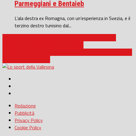
Parmeggiani e Bentaieb
L’ala destra ex Romagna, con un’esperienza in Svezia, e il
terzino destro tunisino dal...
Pallamano / La Ragno d’Oro Cingoli trionfa alla III Beach
Handball Cup agli X Masters di Senigallia
Pallamano A Gold / Publiesse Chiaravalle, ecco il primo acquisto:
il pivot Mohammed Miri
Redazione
Pubblicità
Privacy Policy
Cookie Policy