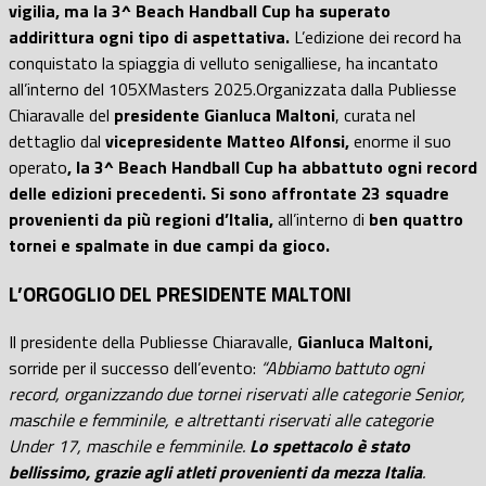
vigilia, ma la 3^ Beach Handball Cup ha superato
addirittura ogni tipo di aspettativa.
L’edizione dei record ha
conquistato la spiaggia di velluto senigalliese, ha incantato
all’interno del 105XMasters 2025.Organizzata dalla Publiesse
Chiaravalle del
presidente Gianluca Maltoni
, curata nel
dettaglio dal
vicepresidente Matteo Alfonsi,
enorme il suo
operato
, la 3^ Beach Handball Cup ha abbattuto ogni record
delle edizioni precedenti. Si sono affrontate 23 squadre
provenienti da più regioni d’Italia,
all’interno di
ben quattro
tornei e spalmate in due campi da gioco.
L’ORGOGLIO DEL PRESIDENTE MALTONI
Il presidente della Publiesse Chiaravalle,
Gianluca Maltoni,
sorride per il successo dell’evento:
“Abbiamo battuto ogni
record, organizzando due tornei riservati alle categorie Senior,
maschile e femminile, e altrettanti riservati alle categorie
Under 17, maschile e femminile.
Lo spettacolo è stato
bellissimo, grazie agli atleti provenienti da mezza Italia
.