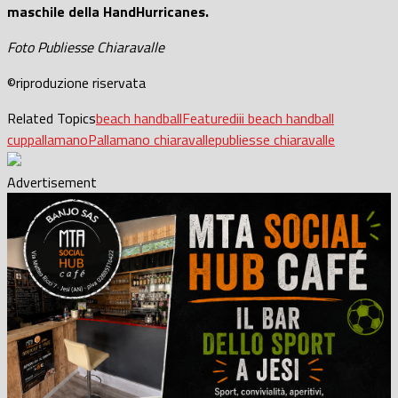
maschile della HandHurricanes.
Foto Publiesse Chiaravalle
©riproduzione riservata
Related Topics
beach handball
Featured
iii beach handball
cup
pallamano
Pallamano chiaravalle
publiesse chiaravalle
Advertisement