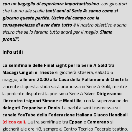
con un
bagaglio di esperienza importantissimo
, con giocatori
che hanno alle spalle
tanti anni di Serie A: sanno come si
giocano queste partite
.
Uscire dal campo con la
consapevolezza di aver dato tutto
è il nostro obiettivo e sono
sicuro che se lo faremo tutto andrà per il meglio.
Siamo
pronti!”.
Info utili
La semifinale delle Final Eight per la Serie A Gold tra
Macagi Cingoli e Trieste
si giocherà stasera, sabato 6
maggio,
alle ore 20.00 alla Casa della Pallamano di Chieti
: la
vincente di questa sfida sarà promossa in Serie A Gold, mentre
la perdente disputerà la prossima Serie A Silver.
Dirigeranno
l’incontro i signori Simone e Monitillo
, con la supervisione dei
delegati Cropanise e Onnis
. La partita sarà trasmessa sul
canale YouTube della Federazione Italiana Giuoco Handball
(clicca qui).
L’altra semifinale tra
Eppan
e
Camerano
si
giocherà alle ore 18, sempre al Centro Tecnico Federale teatino.