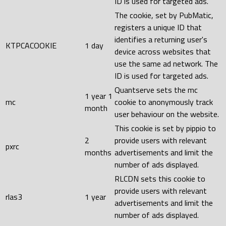
ID is used for targeted ads.
The cookie, set by PubMatic,
registers a unique ID that
identifies a returning user's
KTPCACOOKIE
1 day
device across websites that
use the same ad network. The
ID is used for targeted ads.
Quantserve sets the mc
1 year 1
mc
cookie to anonymously track
month
user behaviour on the website.
This cookie is set by pippio to
2
provide users with relevant
pxrc
months
advertisements and limit the
number of ads displayed.
RLCDN sets this cookie to
provide users with relevant
rlas3
1 year
advertisements and limit the
number of ads displayed.