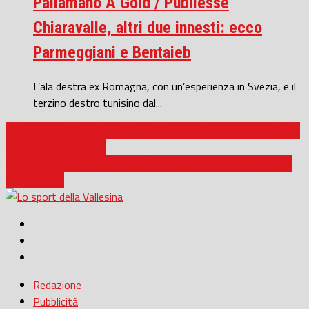
Pallamano A Gold / Publiesse
Chiaravalle, altri due innesti: ecco
Parmeggiani e Bentaieb
L’ala destra ex Romagna, con un’esperienza in Svezia, e il
terzino destro tunisino dal...
Pallamano A2 / La Macagi Cingoli è in semifinale alle Final Eight:
31-28 al San Lazzaro
Pallamano / La Macagi Cingoli è promossa in Serie A Gold: 25-
20 al Trieste
Redazione
Pubblicità