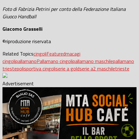
Foto di Fabrizia Petrini per conto della Federazione Italiana
Giuoco Handball
Giacomo Grasselli
©riproduzione riservata
Related Topics
cingoli
Featured
macagi
cingoli
pallamano
Pallamano cingoli
pallamano maschile
pallamano
trieste
polisportiva cingoli
serie a gold
serie a2 maschile
trieste
Advertisement