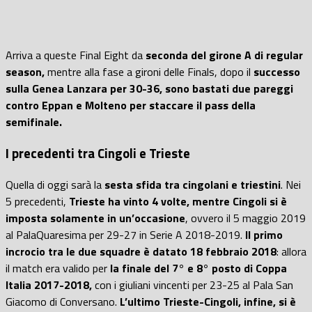
Arriva a queste Final Eight da
seconda del girone A di regular
season,
mentre alla fase a gironi delle Finals, dopo il
successo
sulla Genea Lanzara per 30-36, sono bastati due pareggi
contro Eppan e Molteno per staccare il pass della
semifinale.
I precedenti tra Cingoli e Trieste
Quella di oggi sarà la
sesta sfida tra cingolani e triestini
. Nei
5 precedenti,
Trieste ha vinto 4 volte, mentre Cingoli si è
imposta solamente in un’occasione
, ovvero il 5 maggio 2019
al PalaQuaresima per 29-27 in Serie A 2018-2019.
Il primo
incrocio tra le due squadre è datato 18 febbraio 2018
: allora
il match era valido per
la finale del 7° e 8° posto di Coppa
Italia 2017-2018,
con i giuliani vincenti per 23-25 al Pala San
Giacomo di Conversano.
L’ultimo Trieste-Cingoli, infine, si è