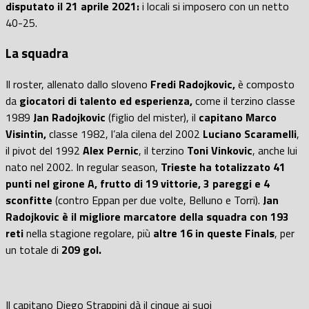
disputato il 21 aprile 2021:
i locali si imposero con un netto
40-25.
La squadra
Il roster, allenato dallo sloveno
Fredi Radojkovic,
è composto
da
giocatori di talento ed esperienza,
come il terzino classe
1989
Jan Radojkovic
(figlio del mister), il
capitano Marco
Visintin,
classe 1982, l’ala cilena del 2002
Luciano Scaramelli
,
il pivot del 1992
Alex Pernic
, il terzino
Toni Vinkovic
, anche lui
nato nel 2002. In regular season,
Trieste ha totalizzato 41
punti nel girone A, frutto di 19 vittorie, 3 pareggi e 4
sconfitte
(contro Eppan per due volte, Belluno e Torri).
Jan
Radojkovic è il migliore marcatore della squadra con 193
reti
nella stagione regolare, più
altre 16 in queste Finals
, per
un totale di
209 gol.
Il capitano Diego Strappini dà il cinque ai suoi