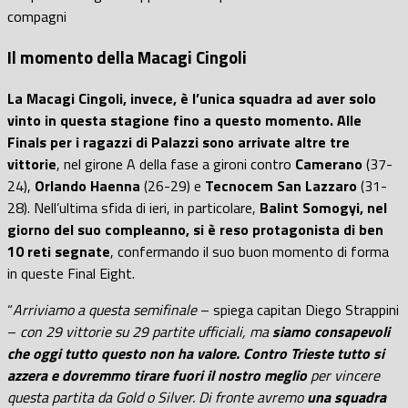
compagni
Il momento della Macagi Cingoli
La Macagi Cingoli, invece, è l’unica squadra ad aver solo
vinto in questa stagione fino a questo momento.
Alle
Finals per i ragazzi di Palazzi sono arrivate altre tre
vittorie
, nel girone A della fase a gironi contro
Camerano
(37-
24),
Orlando Haenna
(26-29) e
Tecnocem San Lazzaro
(31-
28). Nell’ultima sfida di ieri, in particolare,
Balint Somogyi, nel
giorno del suo compleanno, si è reso protagonista di ben
10 reti segnate
, confermando il suo buon momento di forma
in queste Final Eight.
“
Arriviamo a questa semifinale
– spiega capitan Diego Strappini
–
con 29 vittorie su 29 partite ufficiali, ma
siamo consapevoli
che oggi tutto questo non ha valore.
Contro Trieste tutto si
azzera e dovremmo tirare fuori il nostro meglio
per vincere
questa partita da Gold o Silver. Di fronte avremo
una squadra