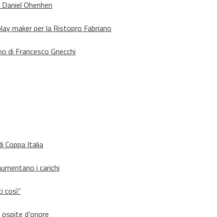
o Daniel Ohenhen
lay maker per la Ristopro Fabriano
rno di Francesco Gnecchi
i Coppa Italia
aumentano i carichi
i così”
d ospite d’onore