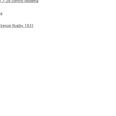
dono 7-26 contro Modena
na
o Firenze Rugby 1931