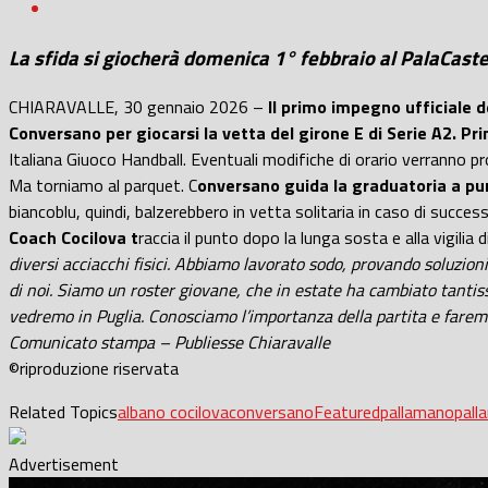
La sfida si giocherà domenica 1° febbraio al PalaCaste
CHIARAVALLE, 30 gennaio 2026 –
Il primo impegno ufficiale 
Conversano per giocarsi la vetta del girone E di Serie A2.
Pri
Italiana Giuoco Handball. Eventuali modifiche di orario verranno pr
Ma torniamo al parquet. C
onversano guida la graduatoria a pun
biancoblu, quindi, balzerebbero in vetta solitaria in caso di succe
Coach Cocilova t
raccia il punto dopo la lunga sosta e alla vigilia
diversi acciacchi fisici. Abbiamo lavorato sodo, provando soluzio
di noi. Siamo un roster giovane, che in estate ha cambiato tantis
vedremo in Puglia. Conosciamo l’importanza della partita e faremo 
Comunicato stampa – Publiesse Chiaravalle
©riproduzione riservata
Related Topics
albano cocilova
conversano
Featured
pallamano
pall
Advertisement