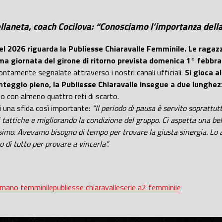
llaneta, coach Cocilova: “Conosciamo l’importanza della 
del 2026 riguarda la Publiesse Chiaravalle Femminile. Le rag
ma giornata del girone di ritorno prevista domenica 1° febbra
ontamente segnalate attraverso i nostri canali ufficiali.
Si gioca a
teggio pieno, la Publiesse Chiaravalle insegue a due lunghezz
sso con almeno quattro reti di scarto.
 di una sfida così importante:
“Il periodo di pausa è servito soprattu
ni tattiche e migliorando la condizione del gruppo. Ci aspetta una 
simo. Avevamo bisogno di tempo per trovare la giusta sinergia. Lo 
di tutto per provare a vincerla”.
amano femminile
publiesse chiaravalle
serie a2 femminile