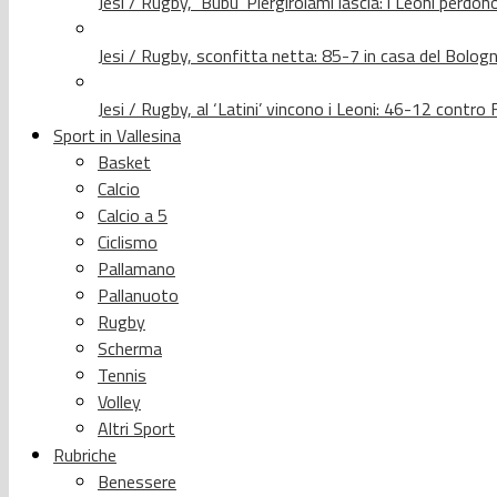
Jesi / Rugby, ‘Bubu’ Piergirolami lascia: i Leoni per
Jesi / Rugby, sconfitta netta: 85-7 in casa del Bolog
Jesi / Rugby, al ‘Latini’ vincono i Leoni: 46-12 contr
Sport in Vallesina
Basket
Calcio
Calcio a 5
Ciclismo
Pallamano
Pallanuoto
Rugby
Scherma
Tennis
Volley
Altri Sport
Rubriche
Benessere