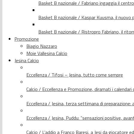
Basket B nazionale / Fabriano ingaggia il centr
Basket B nazionale / Kaspar Kuusma, il nuovo p
Basket B nazionale / Ristropro Fabriano, il rito
Promozione
Biagio Nazzaro
Moie Vallesina Calcio
Jesina Calcio
Eccellenza / Tifosi – Jesina, tutto come sempre
Calcio / Eccellenza e Promozione, diramati i calendari d
Eccellenza / Jesina, terza settimana di preparazione: 
Eccellenza / Jesina, Puddu: “sensazioni positive, avant
Calcio / L’addio a Franco Baresi, a Jesi da giocatore e