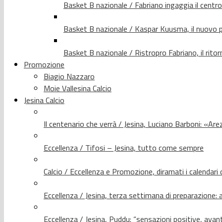
Basket B nazionale / Fabriano ingaggia il centr
Basket B nazionale / Kaspar Kuusma, il nuovo p
Basket B nazionale / Ristropro Fabriano, il rito
Promozione
Biagio Nazzaro
Moie Vallesina Calcio
Jesina Calcio
Il centenario che verrà / Jesina, Luciano Barboni: «Arez
Eccellenza / Tifosi – Jesina, tutto come sempre
Calcio / Eccellenza e Promozione, diramati i calendari d
Eccellenza / Jesina, terza settimana di preparazione: 
Eccellenza / Jesina, Puddu: “sensazioni positive, avant