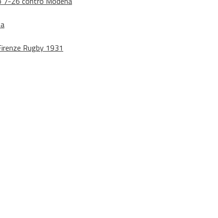
dono 7-26 contro Modena
na
o Firenze Rugby 1931