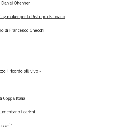
o Daniel Ohenhen
lay maker per la Ristopro Fabriano
rno di Francesco Gnecchi
zo il ricordo più vivo»
i Coppa Italia
aumentano i carichi
i così”