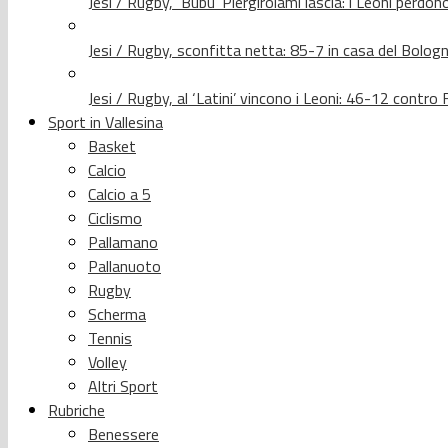
Jesi / Rugby, ‘Bubu’ Piergirolami lascia: i Leoni per
Jesi / Rugby, sconfitta netta: 85-7 in casa del Bolog
Jesi / Rugby, al ‘Latini’ vincono i Leoni: 46-12 contr
Sport in Vallesina
Basket
Calcio
Calcio a 5
Ciclismo
Pallamano
Pallanuoto
Rugby
Scherma
Tennis
Volley
Altri Sport
Rubriche
Benessere