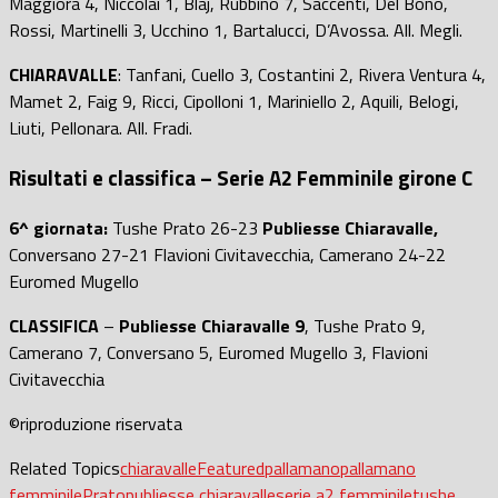
Maggiora 4, Niccolai 1, Blaj, Rubbino 7, Saccenti, Del Bono,
Rossi, Martinelli 3, Ucchino 1, Bartalucci, D’Avossa. All. Megli.
CHIARAVALLE
: Tanfani, Cuello 3, Costantini 2, Rivera Ventura 4,
Mamet 2, Faig 9, Ricci, Cipolloni 1, Mariniello 2, Aquili, Belogi,
Liuti, Pellonara. All. Fradi.
Risultati e classifica – Serie A2 Femminile girone C
6^ giornata:
Tushe Prato 26-23
Publiesse Chiaravalle,
Conversano 27-21 Flavioni Civitavecchia, Camerano 24-22
Euromed Mugello
CLASSIFICA
–
Publiesse Chiaravalle 9
, Tushe Prato 9,
Camerano 7, Conversano 5, Euromed Mugello 3, Flavioni
Civitavecchia
©riproduzione riservata
Related Topics
chiaravalle
Featured
pallamano
pallamano
femminile
Prato
publiesse chiaravalle
serie a2 femminile
tushe