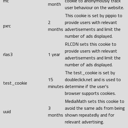
mc
cookie to anonymously track
month
user behaviour on the website.
This cookie is set by pippio to
2
provide users with relevant
pxrc
months
advertisements and limit the
number of ads displayed.
RLCDN sets this cookie to
provide users with relevant
rlas3
1 year
advertisements and limit the
number of ads displayed.
The test_cookie is set by
15
doubleclick.net and is used to
test_cookie
minutes
determine if the user's
browser supports cookies.
MediaMath sets this cookie to
3
avoid the same ads from being
uuid
months
shown repeatedly and for
relevant advertising.