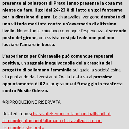
presente al palasport di Prato fanno presente la cosa ma
niente da fare.
Il gol del 24-23 è di fatto un gol fantasma
per la direzione di gara.
Le chiaravallesi vengono
derubate di
una vittoria meritata contro un’avversaria di altissimo
livello.
Nonostante chiudano comunque l’esperienza al
secondo
posto del girone,
una s
vista così plateale non può non
lasciare l’amaro in bocca.
L’esperienza per Chiaravalle può comunque reputarsi
positiva,
un
segnale inequivocabile della crescita del
progetto di pallamano femminile
sul quale la società esina
sta puntando da diversi anni. Ora la testa va al
prossimo
appuntamento di A2
in programma il
9 maggio in trasferta
contro Musile Oderzo.
©RIPRODUZIONE RISERVATA
Related Topics
chiaravalle
Ferrarin milano
handball
handball
femminile
pallamano
Pallamano chiaravalle
pallamano
femminile
tushe prato