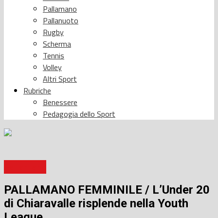
Pallamano
Pallanuoto
Rugby
Scherma
Tennis
Volley
Altri Sport
Rubriche
Benessere
Pedagogia dello Sport
Pallamano
PALLAMANO FEMMINILE / L’Under 20
di Chiaravalle risplende nella Youth
League