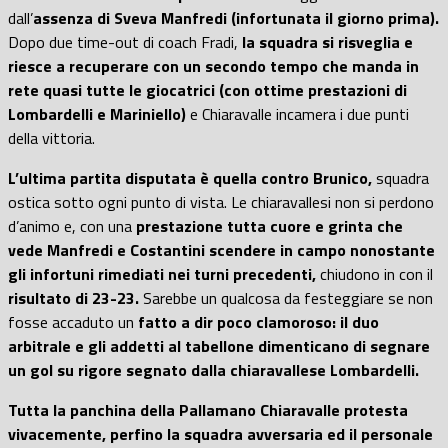
dall’
assenza di Sveva Manfredi (infortunata il giorno prima).
Dopo due time-out di coach Fradi,
la squadra si risveglia e
riesce a recuperare con un secondo tempo che manda in
rete quasi tutte le giocatrici (con ottime prestazioni di
Lombardelli e Mariniello)
e Chiaravalle incamera i due punti
della vittoria.
L’ultima partita disputata è quella contro Brunico,
squadra
ostica sotto ogni punto di vista. Le chiaravallesi non si perdono
d’animo e, con una
prestazione tutta cuore e grinta che
vede Manfredi e Costantini scendere in campo nonostante
gli infortuni rimediati nei turni precedenti,
chiudono in con il
risultato di 23-23.
Sarebbe un qualcosa da festeggiare se non
fosse accaduto un
fatto a dir poco clamoroso: il duo
arbitrale e gli addetti al tabellone dimenticano di segnare
un gol su rigore segnato dalla chiaravallese Lombardelli.
Tutta la panchina della Pallamano Chiaravalle protesta
vivacemente,
perfino la squadra avversaria ed il personale