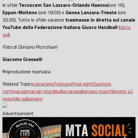
le sfide
Tecnocem San Lazzaro-Orlando Haenna
(ore 16),
Eppan-Molteno
(ore 18.00) e
Genea Lanzara-Trieste
(ore
20.00). Tutte le sfide saranno
trasmesse in diretta sul canale
YouTube della Federazione Italiana Giuoco Handball
(
clicca
qui
).
Foto di Doriano Picirchiani
Giacomo Grasselli
©riproduzione riservata
Related Topics
camerano
Featured
final eight
Gastone
corti
macagi
macagi cingoli
pallamano
pallamano maschile
serie a2
maschile pallamano
Advertisement