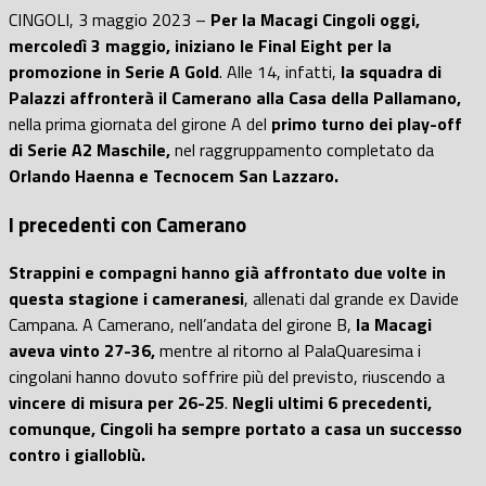
CINGOLI, 3 maggio 2023 –
Per la Macagi Cingoli oggi,
mercoledì 3 maggio, iniziano le Final Eight per la
promozione in Serie A Gold
. Alle 14, infatti,
la squadra di
Palazzi affronterà il Camerano alla Casa della Pallamano,
nella prima giornata del girone A del
primo turno dei play-off
di Serie A2 Maschile,
nel raggruppamento completato da
Orlando Haenna e Tecnocem San Lazzaro.
I precedenti con Camerano
Strappini e compagni hanno già affrontato due volte in
questa stagione i cameranesi
, allenati dal grande ex Davide
Campana. A Camerano, nell’andata del girone B,
la Macagi
aveva vinto 27-36,
mentre al ritorno al PalaQuaresima i
cingolani hanno dovuto soffrire più del previsto, riuscendo a
vincere di misura per 26-25
.
Negli ultimi 6 precedenti,
comunque, Cingoli ha sempre portato a casa un successo
contro i gialloblù.