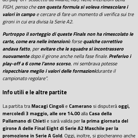
FIGH, penso che
con questa formula si voleva rimescolare i
valori in campo
e cercare di fare un momento di verifica sui tre
gironi in cui era divisa la Serie A2.
Purtroppo il sorteggio di queste Finals non ha rimescolato le
carte, come era nelle intenzioni:
forse
qualche correttivo
andava fatto
, per
evitare che le squadre si incontrassero
nuovamente
dopo il girone anche nella fase finale.
Preferivo i
play-off a 6 come l’anno scorso
, mi sembrava potesse
rispecchiare meglio i valori delle formazioni
durante il
campionato regolare”
.
Info utili e le altre partite
La partita tra
Macagi Cingoli
e
Camerano
si disputerà
oggi,
mercoledì 3 maggio, alle ore 14.00
alla
Casa della
Pallamano di Chieti
e sarà valida per
la prima giornata del
girone A delle Final Eight di Serie A2 Maschile per la
promozione in Serie A Gold
. Oggi, inoltre, si giocheranno anche