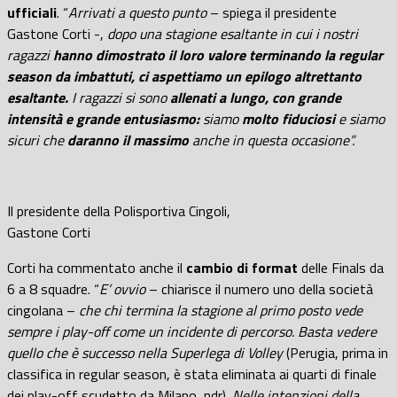
ufficiali
. “
Arrivati a questo punto
– spiega il presidente
Gastone Corti -,
dopo una stagione esaltante in cui i nostri
ragazzi
hanno dimostrato il loro valore terminando la regular
season da imbattuti, ci aspettiamo un epilogo altrettanto
esaltante.
I ragazzi si sono
allenati a lungo, con grande
intensità e grande entusiasmo:
siamo
molto fiduciosi
e siamo
sicuri che
daranno il massimo
anche in questa occasione”.
Il presidente della Polisportiva Cingoli,
Gastone Corti
Corti ha commentato anche il
cambio di format
delle Finals da
6 a 8 squadre. “
E’ ovvio
– chiarisce il numero uno della società
cingolana –
che chi termina la stagione al primo posto vede
sempre i play-off come un incidente di percorso. Basta vedere
quello che è successo nella Superlega di Volley
(Perugia, prima in
classifica in regular season, è stata eliminata ai quarti di finale
dei play-off scudetto da Milano, ndr).
Nelle intenzioni della