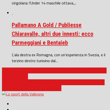
cingolana: l’Under 14 maschile ottava,...
Pallamano A Gold / Publiesse
Chiaravalle, altri due innesti: ecco
Parmeggiani e Bentaieb
L’ala destra ex Romagna, con un’esperienza in Svezia, e il
terzino destro tunisino dal...
Pallamano / Chiaravalle, la squadra femminile chiude la stagione
con una vittoria
Pallamano A2 / Final Eight promozione, la Macagi Cingoli inizia
con una vittoria: 37-24 al Camerano