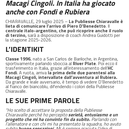
Macagi Cingoli. In Italia ha giocato
anche con Fondi e Rubiera
CHIARAVALLE, 29 luglio 2025 –
La Publiesse Chiaravalle è
lieta di comunicare l’arrivo di Piero D’Benedetto
. Il
centrale italo-argentino, che può ricoprire anche il ruolo
di terzino,
sarà a disposizione di coach Andrea Guidotti per
la stagione 2025-2026.
L’IDENTIKIT
Classe 1996
, nato a San Carlos de Bariloche, in Argentina,
sportivamente parlando sboccia al
River Plate
. Poi ecco il
trasferimento in Italia, grazie all’interessamento dell’
HC
Fondi
. A ruota, arriva
la prima delle due parentesi alla
Macagi Cingoli, intervallate dall’avventura al Rubiera.
Da grande e leale avversario, è tempo di vedere D’Benedetto
al fianco dei biancoblu, difendendo i colori della Publiesse
Chiaravalle.
LE SUE PRIME PAROLE
“Ho scelto di accettare la proposta della Publiesse
Chiaravalle perché ho percepito
serietà, entusiasmo e un
progetto che mi ha convinto fin da subito.
Parlando con
l’allenatore e con chi mi ha presentato la squadra, ho avuto
subito
buone sensazioni.
Mi è sempre piaciuta l’idea di