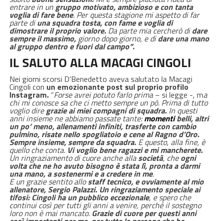
entrare in un
gruppo motivato, ambizioso e con tanta
voglia di fare bene
. Per questa stagione mi aspetto di far
parte di
una squadra tosta, con fame e voglia di
dimostrare il proprio valore.
Da parte mia cercherò di
dare
sempre il massimo,
giorno dopo giorno, e di
dare una mano
al gruppo dentro e fuori dal campo”
.
IL SALUTO ALLA MACAGI CINGOLI
Nei giorni scorsi D’Benedetto aveva salutato la Macagi
Cingoli con
un emozionante post sul proprio profilo
Instagram.
“
Forse avrei potuto farlo prima
– si legge -, m
a
chi mi conosce sa che ci metto sempre un pò. Prima di tutto
voglio dire
grazie ai miei compagni di squadra.
In questi
anni insieme ne abbiamo passate tante:
m
omenti
belli, altri
un po’ meno, allenamenti infiniti, trasferte con cambio
pulmino, risate nello spogliatoio e cene al Ragno d’Oro.
Sempre insieme, sempre da squadra.
E questo, alla fine, è
quello che conta.
Vi voglio bene ragazzi e mi mancherete.
Un ringraziamento di cuore anche alla
società
, che
ogni
volta che ne ho avuto bisogno è stata lì, pronta a darmi
una mano, a sostenermi e a credere in me
.
E un grazie sentito allo
staff tecnico, e ovviamente al mio
allenatore, Sergio Palazzi. Un ringraziamento speciale ai
tifosi: Cingoli ha un pubblico eccezionale
, e spero che
continui così per tutti gli anni a venire, perché il sostegno
loro non è mai mancato.
Grazie di cuore per questi anni