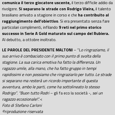
comunica il terzo giocatore uscente,
il terzo difficile addio da
rivolgere.
Si separano le strade con Rodrigo Vieira,
il talento
brasiliano arrivato a stagione in corso e che
ha contribuito al
raggiungimento dell’obiettivo
. Si era presentato senza fare
particolari complimenti, infilando
9 reti nel primo storico
successo in Serie A Gold maturato sul campo del Rubiera.
Al debutto, a ottobre inoltrato.
LE PAROLE DEL PRESIDENTE MALTONI
– “L
o ringraziamo, il
suo arrivo è combaciato con il primo punto di svolta della
stagione. La sua carica emotiva ha fatto la differenza. Un
ragazzo umile, alla mano, che ha fatto gruppo in tempi
rapidissimi e non possiamo che ringraziarlo per tutto. Le strade
si separano ma resterà un ricordo importante di questa
avventura, ambo le parti, come ha sottolineato lo stesso
Rodrigo”
.
“Buon tutto Rodri
– gli fa eco la società -,
sei un
ragazzo eccezionale!”.
<
Foto di Stefano Carloni
©riproduzione riservata