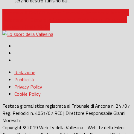
terzino destro tunisino dal...
Pallamano A Gold / Publiesse Chiaravalle, lascia anche Morettin
Pallamano / Il Camerano è campione d’Italia Under 18: battuto
Bolzano in finale 29-36
Redazione
Pubblicità
Privacy Policy
Cookie Policy
Testata giornalistica registrata al Tribunale di Ancona n. 24 /07
Reg. Periodici n. 4051/07 RCC | Direttore Responsabile Gianni
Moreschi
Copyright © 2019 Web Tv della Vallesina - Web Tv della Fileni