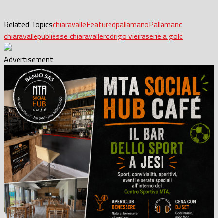
Related Topics
chiaravalle
Featured
pallamano
Pallamano
chiaravalle
publiesse chiaravalle
rodrigo vieira
serie a gold
Advertisement