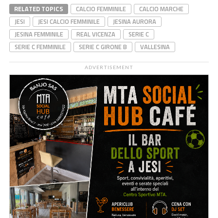
RELATED TOPICS
CALCIO FEMMINILE
CALCIO MARCHE
JESI
JESI CALCIO FEMMINILE
JESINA AURORA
JESINA FEMMINILE
REAL VICENZA
SERIE C
SERIE C FEMMINILE
SERIE C GIRONE B
VALLESINA
ADVERTISEMENT